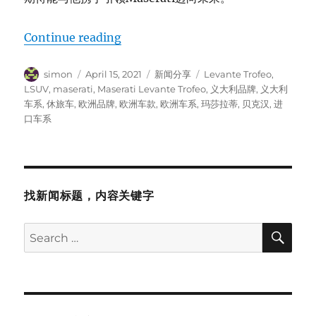
“David Beckham成为Maserati全
Continue reading
Author
Posted
Categories
Tags
simon
April 15, 2021
新闻分享
Levante Trofeo
,
on
LSUV
,
maserati
,
Maserati Levante Trofeo
,
义大利品牌
,
义大利
车系
,
休旅车
,
欧洲品牌
,
欧洲车款
,
欧洲车系
,
玛莎拉蒂
,
贝克汉
,
进
口车系
找新闻标题，内容关键字
SE
Search
for: