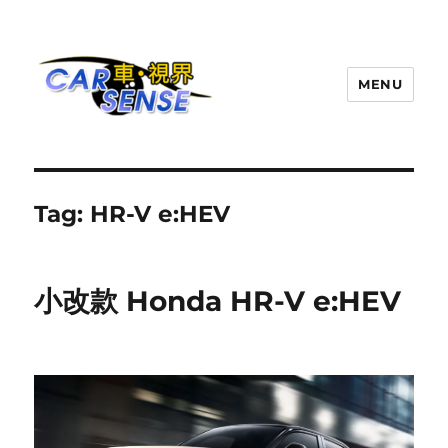
MENU
Carsense.my
Tag:
HR-V e:HEV
小改款 Honda HR-V e:HEV