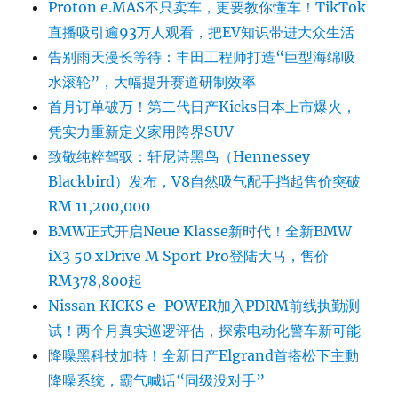
Proton e.MAS不只卖车，更要教你懂车！TikTok
直播吸引逾93万人观看，把EV知识带进大众生活
告别雨天漫长等待：丰田工程师打造“巨型海绵吸
水滚轮”，大幅提升赛道研制效率
首月订单破万！第二代日产Kicks日本上市爆火，
凭实力重新定义家用跨界SUV
致敬纯粹驾驭：轩尼诗黑鸟（Hennessey
Blackbird）发布，V8自然吸气配手挡起售价突破
RM 11,200,000
BMW正式开启Neue Klasse新时代！全新BMW
iX3 50 xDrive M Sport Pro登陆大马，售价
RM378,800起
Nissan KICKS e-POWER加入PDRM前线执勤测
试！两个月真实巡逻评估，探索电动化警车新可能
降噪黑科技加持！全新日产Elgrand首搭松下主動
降噪系统，霸气喊话“同级没对手”