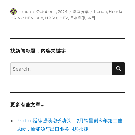
Author
Posted
Categories
Tags
simon
October 4, 2024
新闻分享
honda
,
Honda
on
HR-V e:HEV
,
hr-v
,
HR-V e:HEV
,
日本车系
,
本田
找新闻标题，内容关键字
SE
Search
for:
更多有趣文章…
Proton延续强劲增长势头！7月销量创今年第二佳
成绩，新能源与出口业务同步报捷