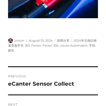
Author
Posted
Categories
Tags
simon
August 10, 2024
新闻分享
2024年古德伍德
on
速度嘉年华
,
355
,
Ferrari
,
Ferrari 355
,
voluto Automobili
,
手排
,
跑车
Post
PREVIOUS
navigation
eCanter Sensor Collect
Previous
post:
NEXT