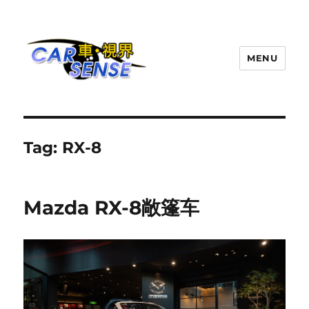
MENU
Carsense.my
Tag:
RX-8
Mazda RX-8敞篷车