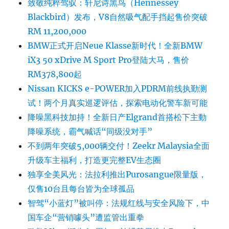
致敬纯粹驾驭：轩尼诗黑鸟（Hennessey
Blackbird）发布，V8自然吸气配手挡起售价突破
RM 11,200,000
BMW正式开启Neue Klasse新时代！全新BMW
iX3 50 xDrive M Sport Pro登陆大马，售价
RM378,800起
Nissan KICKS e-POWER加入PDRM前线执勤测
试！两个月真实巡逻评估，探索电动化警车新可能
降噪黑科技加持！全新日产Elgrand首搭松下主動
降噪系统，霸气喊话“同级没对手”
不到两年突破5,000辆交付！Zeekr Malaysia全面
升级车主福利，打造更完整EV生态圈
独享全美风光：法拉利推出Purosangue限量版，
仅售10台且每台皆为全球孤品
智驾“小蓝灯”被叫停：法规红线与安全风险下，中
国车企“营销噱头”遭监管出重拳