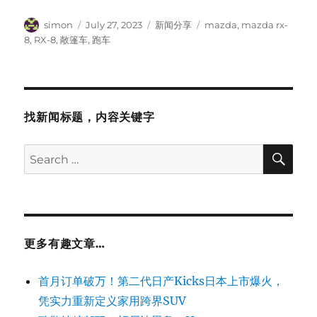
Author
Posted
Categories
Tags
simon
July 27, 2023
新闻分享
mazda
,
mazda rx-
on
8
,
RX-8
,
敞篷车
,
跑车
找新闻标题，内容关键字
SE
Search
for:
更多有趣文章…
首月订单破万！第二代日产Kicks日本上市爆火，
凭实力重新定义家用跨界SUV