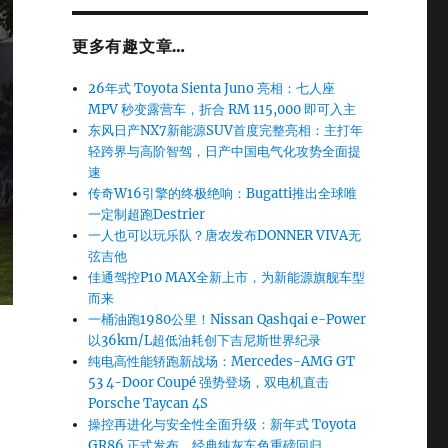
更多有趣文章…
26年式 Toyota Sienta Juno 亮相：七人座
MPV 秒变露营车，折合 RM 115,000 即可入主
东风日产NX7新能源SUV首度完整亮相：主打年
轻跨界与高阶智驾，日产中国电气化攻势全面提
速
传奇W16引擎的终极绝响：Bugatti推出全球唯
一定制超跑Destrier
一人也可以玩乐队？唐农发布DONNER VIVA无
弦吉他
佳通驾控P10 MAX全新上市，为新能源旗舰车型
而来
一桶油跑1980公里！Nissan Qashqai e-Power
以36km/L超低油耗创下吉尼斯世界纪录
纯电高性能轿跑新战场：Mercedes-AMG GT
53 4-Door Coupé 强势登场，双电机直击
Porsche Taycan 4S
操控再进化与安全性全面升级：新年式 Toyota
GR86 正式发布，经典纯灰车色重磅回归