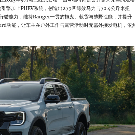
轮引擎加上PHEV系统，创造出279匹综效马力与70.4公斤米扭
行驶能力，维持Ranger一贯的拖曳、载货与越野性能，并提升
 Onboard功能，让车主在户外工作与露营活动时无需外接发电机，依