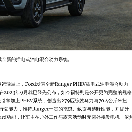
EV搭载全新的插电式油电混合动力系统。
商用运输展上，Ford发表全新Ranger PHEV插电式油电混合动力
在2023年9月就已经先公布，如今福特则是公开更为完整的规格
轮引擎加上PHEV系统，创造出279匹综效马力与70.4公斤米扭
行驶能力，维持Ranger一贯的拖曳、载货与越野性能，并提升
 Onboard功能，让车主在户外工作与露营活动时无需外接发电机，依