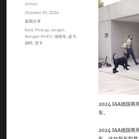
Author
simon
Posted
October 20, 2024
on
Categories
新闻分享
Tags
ford
,
Pickup
,
ranger
,
Ranger PHEV
,
油电车
,
皮卡
,
福特
,
货卡
2024 IAA德国
车。
2024 IAA德国
车。这款新车型早