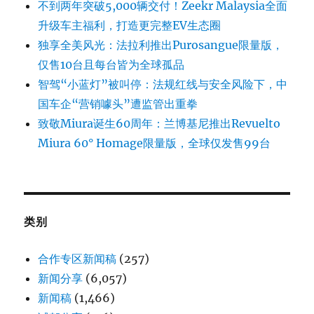
不到两年突破5,000辆交付！Zeekr Malaysia全面
升级车主福利，打造更完整EV生态圈
独享全美风光：法拉利推出Purosangue限量版，
仅售10台且每台皆为全球孤品
智驾“小蓝灯”被叫停：法规红线与安全风险下，中
国车企“营销噱头”遭监管出重拳
致敬Miura诞生60周年：兰博基尼推出Revuelto
Miura 60° Homage限量版，全球仅发售99台
类别
合作专区新闻稿
(257)
新闻分享
(6,057)
新闻稿
(1,466)