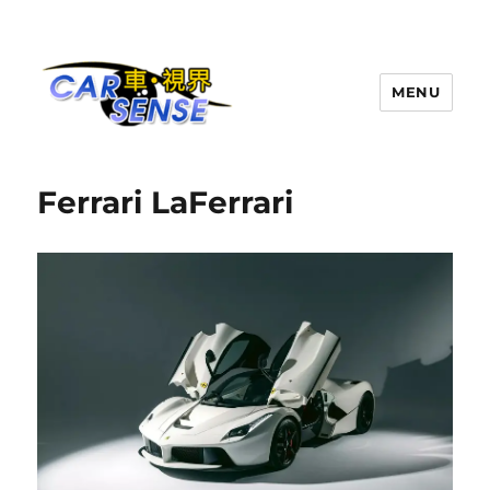
MENU
Carsense.my
Ferrari LaFerrari