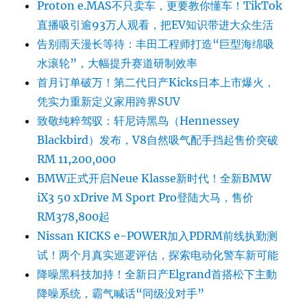
Proton e.MAS不只卖车，更要教你懂车！TikTok
直播吸引逾93万人观看，把EV知识带进大众生活
告别雨天漫长等待：丰田工程师打造“巨型海绵吸
水滚轮”，大幅提升赛道研制效率
首月订单破万！第二代日产Kicks日本上市爆火，
凭实力重新定义家用跨界SUV
致敬纯粹驾驭：轩尼诗黑鸟（Hennessey
Blackbird）发布，V8自然吸气配手挡起售价突破
RM 11,200,000
BMW正式开启Neue Klasse新时代！全新BMW
iX3 50 xDrive M Sport Pro登陆大马，售价
RM378,800起
Nissan KICKS e-POWER加入PDRM前线执勤测
试！两个月真实巡逻评估，探索电动化警车新可能
降噪黑科技加持！全新日产Elgrand首搭松下主動
降噪系统，霸气喊话“同级没对手”