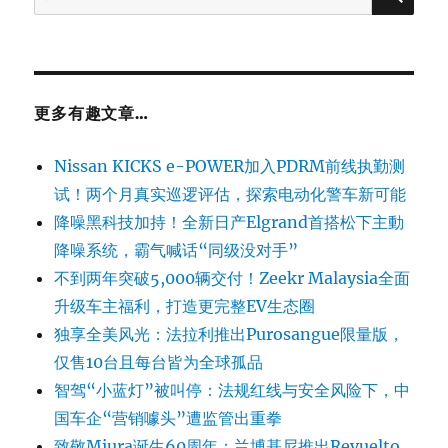
for:
更多有趣文章…
Nissan KICKS e-POWER加入PDRM前线执勤测
试！两个月真实巡逻评估，探索电动化警车新可能
降噪黑科技加持！全新日产Elgrand首搭松下主動
降噪系统，霸气喊话“同级没对手”
不到两年突破5,000辆交付！Zeekr Malaysia全面
升级车主福利，打造更完整EV生态圈
独享全美风光：法拉利推出Purosangue限量版，
仅售10台且每台皆为全球孤品
智驾“小蓝灯”被叫停：法规红线与安全风险下，中
国车企“营销噱头”遭监管出重拳
致敬Miura诞生60周年：兰博基尼推出Revuelto