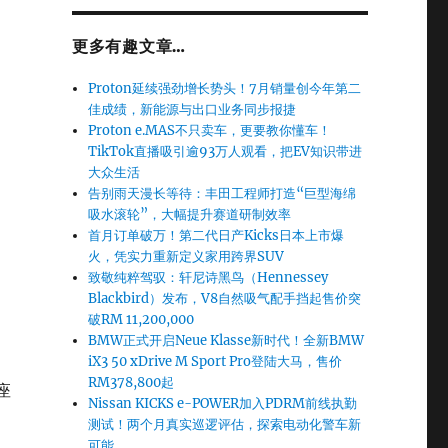
更多有趣文章…
Proton延续强劲增长势头！7月销量创今年第二
佳成绩，新能源与出口业务同步报捷
Proton e.MAS不只卖车，更要教你懂车！
TikTok直播吸引逾93万人观看，把EV知识带进
大众生活
告别雨天漫长等待：丰田工程师打造“巨型海绵
吸水滚轮”，大幅提升赛道研制效率
首月订单破万！第二代日产Kicks日本上市爆
火，凭实力重新定义家用跨界SUV
致敬纯粹驾驭：轩尼诗黑鸟（Hennessey
Blackbird）发布，V8自然吸气配手挡起售价突
破RM 11,200,000
BMW正式开启Neue Klasse新时代！全新BMW
iX3 50 xDrive M Sport Pro登陆大马，售价
RM378,800起
座
Nissan KICKS e-POWER加入PDRM前线执勤
测试！两个月真实巡逻评估，探索电动化警车新
可能