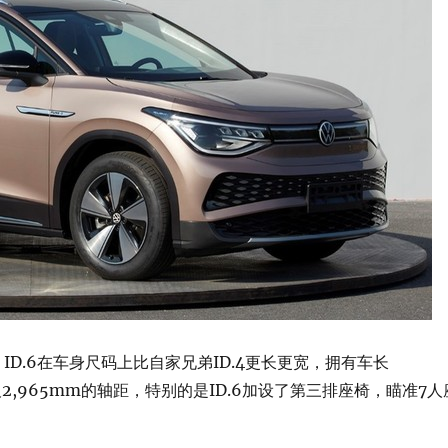
基础，ID.6在车身尺码上比自家兄弟ID.4更长更宽，拥有车长
以及2,965mm的轴距，特别的是ID.6加设了第三排座椅，瞄准7人