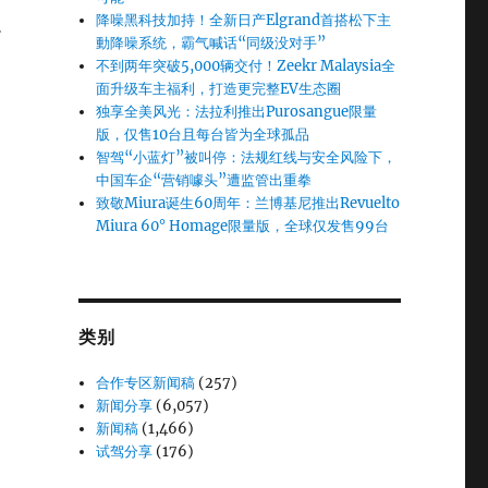
降噪黑科技加持！全新日产Elgrand首搭松下主
小
動降噪系统，霸气喊话“同级没对手”
不到两年突破5,000辆交付！Zeekr Malaysia全
面升级车主福利，打造更完整EV生态圈
独享全美风光：法拉利推出Purosangue限量
版，仅售10台且每台皆为全球孤品
智驾“小蓝灯”被叫停：法规红线与安全风险下，
中国车企“营销噱头”遭监管出重拳
致敬Miura诞生60周年：兰博基尼推出Revuelto
Miura 60° Homage限量版，全球仅发售99台
类别
合作专区新闻稿
(257)
新闻分享
(6,057)
新闻稿
(1,466)
试驾分享
(176)