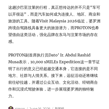
这趟沙巴至汶莱的行程，真正想传达的并不只是“车可
以开很远”，而是汽车如何成为连接人、地区、商业和
旅游的工具。随着Visit Malaysia 2026临近，婆罗洲
跨境自驾路线具备更大的旅游潜力，而PROTON也希
望借由这类活动，强化品牌在东马与汶莱市场的存在
感。
PROTON副首席执行员Dato’ Ir. Abdul Rashid
Musa表示，10,000 sMILEs Expedition这一章节证
明了出行的意义已经超越交通本身，它连接的是不同
地方、社群与人情关系。接下来，远征活动还将继续
前往砂拉越，并通过公众互动、文化活动、经销商合
作和沉浸式驾驶体验，进一步展现婆罗洲的独特魅
力。
Author
Posted
Categories
simon
June 16, 2026
新闻稿