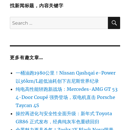
找新闻标题，内容关键字
SE
Search
for:
更多有趣文章…
一桶油跑1980公里！Nissan Qashqai e-Power
以36km/L超低油耗创下吉尼斯世界纪录
纯电高性能轿跑新战场：Mercedes-AMG GT 53
4-Door Coupé 强势登场，双电机直击 Porsche
Taycan 4S
操控再进化与安全性全面升级：新年式 Toyota
GR86 正式发布，经典纯灰车色重磅回归
全黑魅力更具杀气！Zeekr 7X Black Nova限量