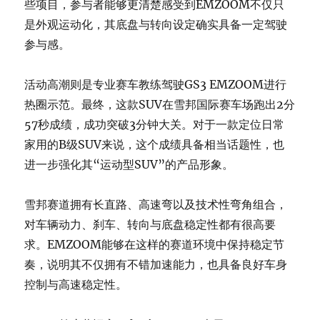
些项目，参与者能够更清楚感受到EMZOOM不仅只
是外观运动化，其底盘与转向设定确实具备一定驾驶
参与感。
活动高潮则是专业赛车教练驾驶GS3 EMZOOM进行
热圈示范。最终，这款SUV在雪邦国际赛车场跑出2分
57秒成绩，成功突破3分钟大关。对于一款定位日常
家用的B级SUV来说，这个成绩具备相当话题性，也
进一步强化其“运动型SUV”的产品形象。
雪邦赛道拥有长直路、高速弯以及技术性弯角组合，
对车辆动力、刹车、转向与底盘稳定性都有很高要
求。EMZOOM能够在这样的赛道环境中保持稳定节
奏，说明其不仅拥有不错加速能力，也具备良好车身
控制与高速稳定性。