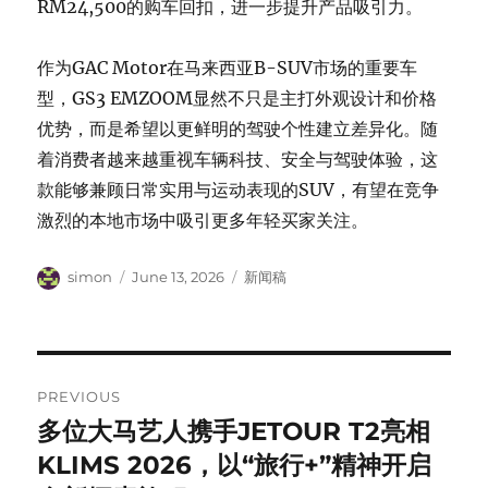
RM24,500的购车回扣，进一步提升产品吸引力。
作为GAC Motor在马来西亚B-SUV市场的重要车
型，GS3 EMZOOM显然不只是主打外观设计和价格
优势，而是希望以更鲜明的驾驶个性建立差异化。随
着消费者越来越重视车辆科技、安全与驾驶体验，这
款能够兼顾日常实用与运动表现的SUV，有望在竞争
激烈的本地市场中吸引更多年轻买家关注。
Author
Posted
Categories
simon
June 13, 2026
新闻稿
on
Post
PREVIOUS
navigation
多位大马艺人携手JETOUR T2亮相
Previous
post:
KLIMS 2026，以“旅行+”精神开启