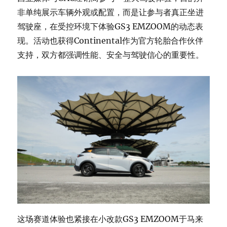
非单纯展示车辆外观或配置，而是让参与者真正坐进
驾驶座，在受控环境下体验GS3 EMZOOM的动态表
现。活动也获得Continental作为官方轮胎合作伙伴
支持，双方都强调性能、安全与驾驶信心的重要性。
这场赛道体验也紧接在小改款GS3 EMZOOM于马来