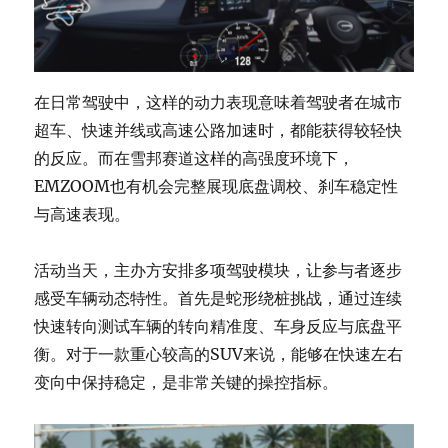
在日常驾驶中，这样的动力表现意味着驾驶者在城市
超车、快速并线或高速公路加速时，都能获得较轻快
的反应。而在雪邦赛道这样的高强度环境下，
EMZOOM也有机会完整展现底盘调校、刹车稳定性
与高速表现。
活动当天，主办方安排多项驾驶模块，让参与者逐步
感受车辆动态特性。首先是蛇形绕桩挑战，通过连续
快速转向测试车辆的转向精准度、车身反应与底盘平
衡。对于一款重心较高的SUV来说，能够在快速左右
变向中保持稳定，是非常关键的操控指标。