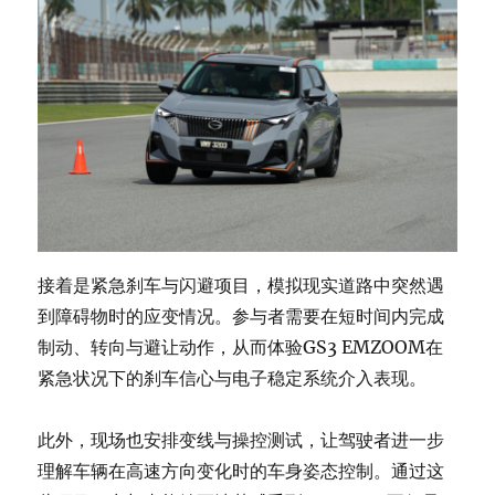
接着是紧急刹车与闪避项目，模拟现实道路中突然遇
到障碍物时的应变情况。参与者需要在短时间内完成
制动、转向与避让动作，从而体验GS3 EMZOOM在
紧急状况下的刹车信心与电子稳定系统介入表现。
此外，现场也安排变线与操控测试，让驾驶者进一步
理解车辆在高速方向变化时的车身姿态控制。通过这