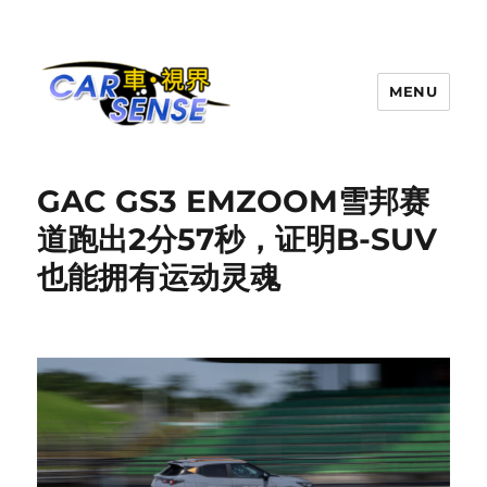
MENU
Carsense.my
GAC GS3 EMZOOM雪邦赛
道跑出2分57秒，证明B-SUV
也能拥有运动灵魂