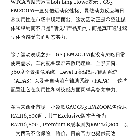
WTCA首席营运官Loh Ling Howe表示，GS3
EMZOOM一直凭借运动化性格、灵敏动力反应与日
常实用性在市场中脱颖而出。这次活动正是希望让媒
体和经销商不只是“听见”产品卖点，而是真正通过驾
驶体验感受它的动态实力。
除了运动表现之外，GS3 EMZOOM也没有忽略日常
使用需求。车内配备双屏幕数码座舱、全景天窗、
360度全景摄像系统、Level 2高级驾驶辅助系统
（ADAS）以及全自动泊车辅助系统（FAPA），这些
配置让它在实用性和科技感方面同样具备竞争力。
在马来西亚市场，小改款GAC GS3 EMZOOM售价从
RM116,800起，其中Exclusive版本售价为
RM116,800，Premium R版本则为RM126,800，以
上为西马不含保险上路价。目前官方也提供高达