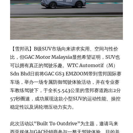
【雪邦讯】B级SUV市场向来讲求实用、空间与性价
比，但GAC Motor Malaysia显然希望证明，SUV也
可以拥有真正的驾驶乐趣。WTC Automotif（M）
Sdn Bhd日前将GAC GS3 EMZOOM带到雪邦国际赛
车场，举办一场专属防御驾驶体验活动，并在专业赛
车教练驾驶下，于全长5.543公里的雪邦赛道跑出2分
57秒圈速，成功展现这款小型SUV的运动性能、操控
稳定性以及涡轮增压动力实力。
此次活动以“Built To Outdrive”为主题，邀请马来
西亚媒体与GAC经销商参与一整天驾驶体验，目的并