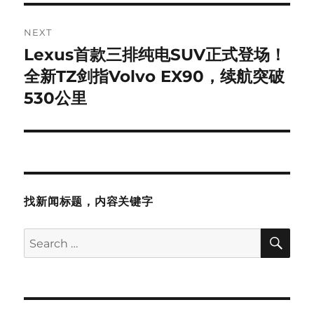
NEXT
Lexus首款三排纯电SUV正式登场！
Next
post:
全新TZ剑指Volvo EX90，续航突破
530公里
找新闻标题，内容关键字
SE
Search
for: