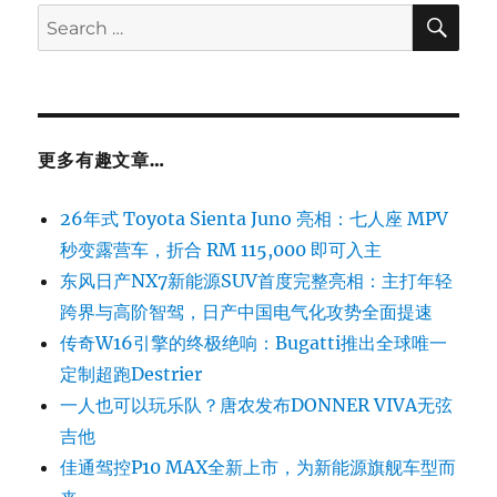
SE
Search
for:
更多有趣文章…
26年式 Toyota Sienta Juno 亮相：七人座 MPV
秒变露营车，折合 RM 115,000 即可入主
东风日产NX7新能源SUV首度完整亮相：主打年轻
跨界与高阶智驾，日产中国电气化攻势全面提速
传奇W16引擎的终极绝响：Bugatti推出全球唯一
定制超跑Destrier
一人也可以玩乐队？唐农发布DONNER VIVA无弦
吉他
佳通驾控P10 MAX全新上市，为新能源旗舰车型而