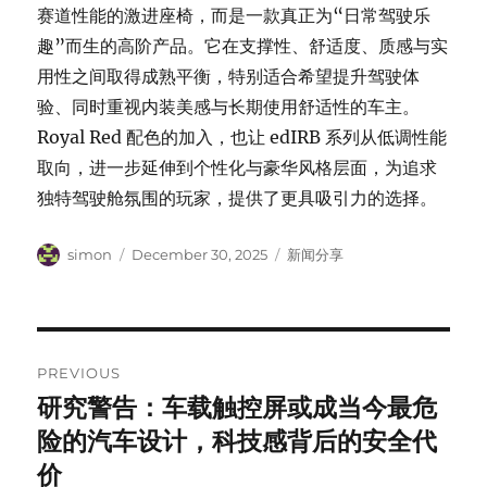
赛道性能的激进座椅，而是一款真正为“日常驾驶乐
趣”而生的高阶产品。它在支撑性、舒适度、质感与实
用性之间取得成熟平衡，特别适合希望提升驾驶体
验、同时重视内装美感与长期使用舒适性的车主。
Royal Red 配色的加入，也让 edIRB 系列从低调性能
取向，进一步延伸到个性化与豪华风格层面，为追求
独特驾驶舱氛围的玩家，提供了更具吸引力的选择。
Author
Posted
Categories
simon
December 30, 2025
新闻分享
on
Post
PREVIOUS
navigation
研究警告：车载触控屏或成当今最危
Previous
post:
险的汽车设计，科技感背后的安全代
价