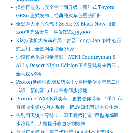
操控再进化与安全性全面升级：新年式 Toyota
GR86 正式发布，经典纯灰车色重磅回归
全黑魅力更具杀气！Zeekr 7X Black Nova限量
200辆登陆大马，售价RM235,000
Kia持续扩大东马布局！古晋Heng Lian 3S中心正
式启用，全国网络增至26家
沙漠夜色化身限量座驾！MINI Countryman S
ALL4 Desert Night Edition正式登陆马来西亚，
全马仅48辆
Proton延续强劲增长势头！7月销量创今年第二佳
成绩，新能源与出口业务同步报捷
Proton e.MAS不只卖车，更要教你懂车！TikTok
直播吸引逾93万人观看，把EV知识带进大众生活
告别雨天漫长等待：丰田工程师打造“巨型海绵吸
水滚轮”，大幅提升赛道研制效率
首月订单破万！第二代日产Kicks日本上市爆火，