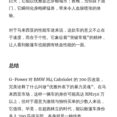
白天，它能以优雅姿态穿梭城市；夜晚，当你踩下油
门，它瞬间化身咆哮猛兽，带来令人血脉喷张的体
验。
对于马来西亚的性能车迷来说，这款车的意义不止在
于速度，而在于个性。它象征着“突破常规”的精神，
让人看到敞篷车也能拥有铁血性能的一面。
总结
G-Power 对 BMW M4 Cabriolet 的 700 匹改装，
完美诠释了什么叫做“优雅外表下的暴力灵魂”。在马
来西亚市场，这样一辆车的身价可能高达 RM150 万
以上，但对于愿意为激情与独特买单的少数人来说，
它值得。毕竟，在超跑林立的时代，能以敞篷车身份
杀入 700 匹俱乐部，本身就是一种传奇。