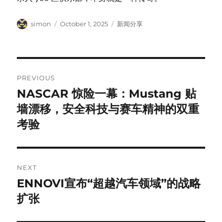
Author
Posted
Categories
simon
October 1, 2025
新闻分享
on
Post
PREVIOUS
navigation
NASCAR 惊险一幕：Mustang 贴
Previous
post:
墙漂移，安全科技与赛车精神的双重
考验
NEXT
ENNOVI宣布“超越汽车领域”的战略
Next
post:
扩张