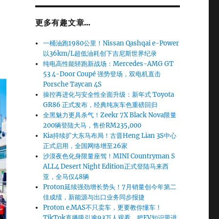
更多有趣文章…
一桶油跑1980公里！Nissan Qashqai e-Power
以36km/L超低油耗创下吉尼斯世界纪录
纯电高性能轿跑新战场：Mercedes-AMG GT
53 4-Door Coupé 强势登场，双电机直击
Porsche Taycan 4S
操控再进化与安全性全面升级：新年式 Toyota
GR86 正式发布，经典纯灰车色重磅回归
全黑魅力更具杀气！Zeekr 7X Black Nova限量
200辆登陆大马，售价RM235,000
Kia持续扩大东马布局！古晋Heng Lian 3S中心
正式启用，全国网络增至26家
沙漠夜色化身限量座驾！MINI Countryman S
ALL4 Desert Night Edition正式登陆马来西
亚，全马仅48辆
Proton延续强劲增长势头！7月销量创今年第二
佳成绩，新能源与出口业务同步报捷
Proton e.MAS不只卖车，更要教你懂车！
TikTok直播吸引逾93万人观看，把EV知识带进