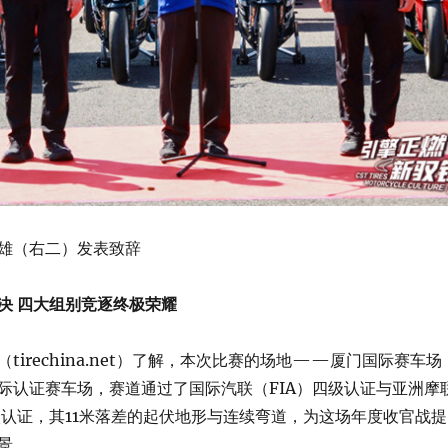
雄（右二）发表致辞
决 四大组别竞逐终极荣耀
tirechina.net）了解，本次比赛的场地——厦门国际赛车场
际认证赛车场，赛道通过了国际汽联（FIA）四级认证与亚洲摩
）C级认证，其11米落差的起伏地形与连续弯道，为这场年度收官战提
景。