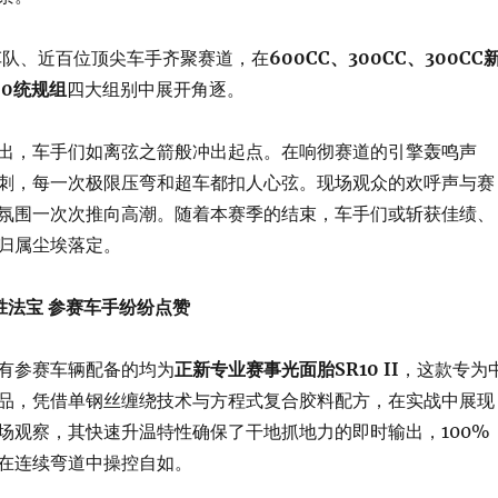
车队、近百位顶尖车手齐聚赛道，在
600CC、300CC、300CC
50统规组
四大组别中展开角逐。
出，车手们如离弦之箭般冲出起点。在响彻赛道的引擎轰鸣声
刺，每一次极限压弯和超车都扣人心弦。现场观众的欢呼声与赛
氛围一次次推向高潮。随着本赛季的结束，车手们或斩获佳绩、
归属尘埃落定。
成致胜法宝 参赛车手纷纷点赞
有参赛车辆配备的均为
正新专业赛事光面胎
SR10 II
，这款专为
品，凭借单钢丝缠绕技术与方程式复合胶料配方，在实战中展现
场观察，其快速升温特性确保了干地抓地力的即时输出，100%
在连续弯道中操控自如。