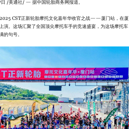
7日
/美通社/ — 据中国轮胎商务网报道。
日，2025 CST正新轮胎摩托文化嘉年华收官之战——厦门站，在厦
上演。这场汇聚了全国顶尖摩托车手的竞速盛宴，为这场摩托车
满的句号。