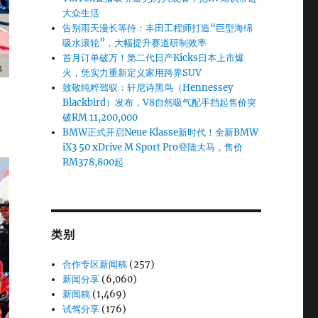
大众生活
告别雨天漫长等待：丰田工程师打造“巨型海绵
吸水滚轮”，大幅提升赛道研制效率
首月订单破万！第二代日产Kicks日本上市爆
火，凭实力重新定义家用跨界SUV
致敬纯粹驾驭：轩尼诗黑鸟（Hennessey
Blackbird）发布，V8自然吸气配手挡起售价突
破RM 11,200,000
BMW正式开启Neue Klasse新时代！全新BMW
iX3 50 xDrive M Sport Pro登陆大马，售价
RM378,800起
类别
合作专区新闻稿
(257)
新闻分享
(6,060)
新闻稿
(1,469)
试驾分享
(176)