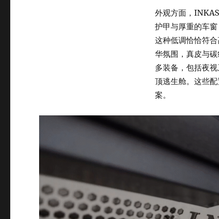
外观方面，INKA
护甲与厚重的车窗，
这种低调恰恰符合高
华氛围，真皮与碳
多装备，包括夜视系
顶逃生舱。这些配
案。