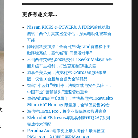
更多有趣文章…
Nissan KICKS e-POWER加入PDRM前线执勤
测试！两个月真实巡逻评估，探索电动化警车新
可能
降噪黑科技加持！全新日产Elgrand首搭松下主
動降噪系统，霸气喊话“同级没对手”
不到两年突破5,000辆交付！Zeekr Malaysia全
面升级车主福利，打造更完整EV生态圈
独享全美风光：法拉利推出Purosangue限量
版，仅售10台且每台皆为全球孤品
智驾“小蓝灯”被叫停：法规红线与安全风险下，
中国车企“营销噱头”遭监管出重拳
致敬Miura诞生60周年：兰博基尼推出Revuelto
Miura 60° Homage限量版，全球仅发售99台
代
海信推出PX4 Pro，将专业影院体验搬进家庭
，
Elektrobit EB tresos与兆易创新GD32A7系列
完成技术适配
不
Perodua Axia迎来史上最大降价！最高便宜
RM4,700，入门版只要RM33,900