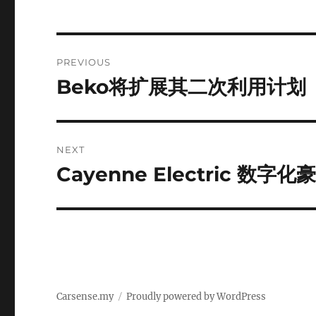
Post
PREVIOUS
navigation
Beko将扩展其二次利用计划
Previous
post:
NEXT
Cayenne Electric 数
Next
post:
Carsense.my
Proudly powered by WordPress