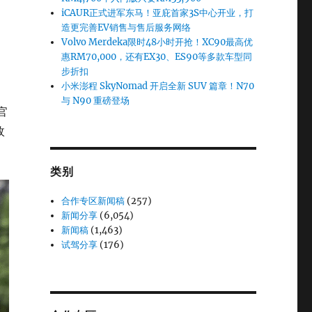
iCAUR正式进军东马！亚庇首家3S中心开业，打
造更完善EV销售与售后服务网络
Volvo Merdeka限时48小时开抢！XC90最高优
惠RM70,000，还有EX30、ES90等多款车型同
步折扣
小米澎程 SkyNomad 开启全新 SUV 篇章！N70
与 N90 重磅登场
官
枚
类别
合作专区新闻稿
(257)
新闻分享
(6,054)
新闻稿
(1,463)
试驾分享
(176)