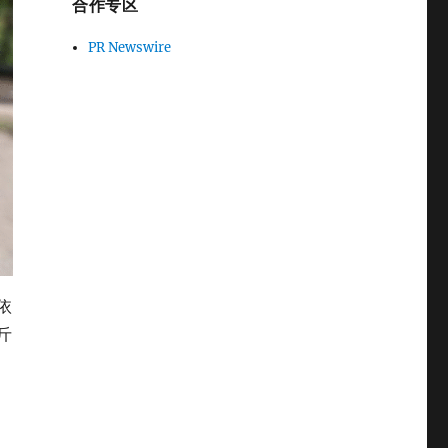
合作专区
PR Newswire
依
斤