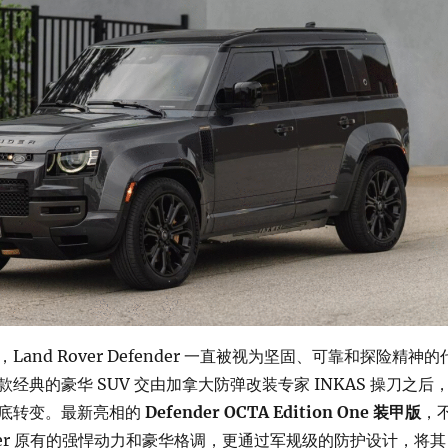
and Rover Defender 一直被视为坚固、可靠和探险精神的
经典的豪华 SUV 交由加拿大防弹改装专家 INKAS 操刀之后
底转变。最新亮相的
Defender OCTA Edition One 装甲版
，
nder 原有的强悍动力和豪华格调，更通过军规级的防护设计，将其