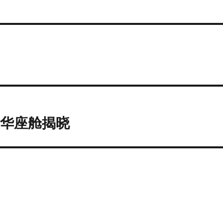
字化豪华座舱揭晓