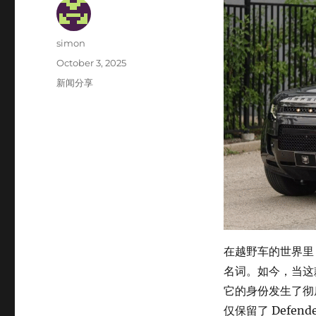
Author
simon
Posted
October 3, 2025
on
Categories
新闻分享
在越野车的世界里，L
名词。如今，当这款
它的身份发生了彻
仅保留了 Defe