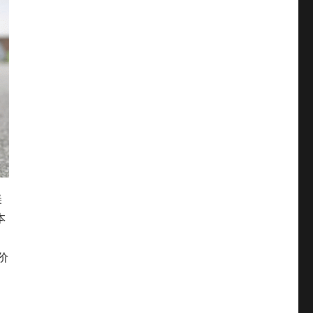
美
本
价