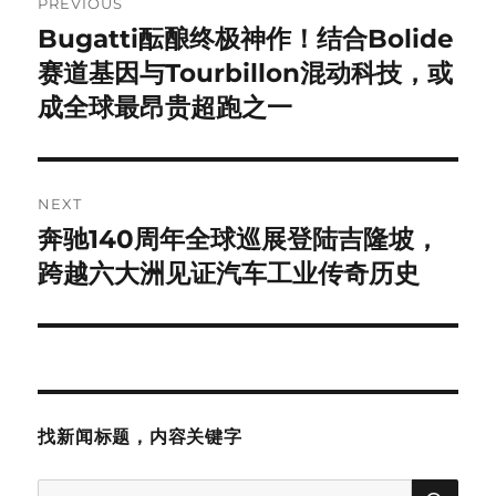
PREVIOUS
navigation
Bugatti酝酿终极神作！结合Bolide
Previous
post:
赛道基因与Tourbillon混动科技，或
成全球最昂贵超跑之一
NEXT
奔驰140周年全球巡展登陆吉隆坡，
Next
post:
跨越六大洲见证汽车工业传奇历史
找新闻标题，内容关键字
SE
Search