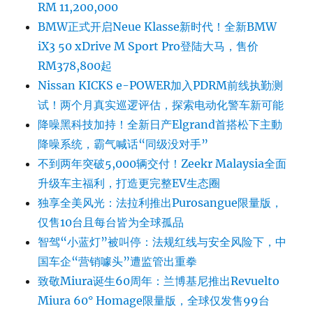
RM 11,200,000
BMW正式开启Neue Klasse新时代！全新BMW
iX3 50 xDrive M Sport Pro登陆大马，售价
RM378,800起
Nissan KICKS e-POWER加入PDRM前线执勤测
试！两个月真实巡逻评估，探索电动化警车新可能
降噪黑科技加持！全新日产Elgrand首搭松下主動
降噪系统，霸气喊话“同级没对手”
不到两年突破5,000辆交付！Zeekr Malaysia全面
升级车主福利，打造更完整EV生态圈
独享全美风光：法拉利推出Purosangue限量版，
仅售10台且每台皆为全球孤品
智驾“小蓝灯”被叫停：法规红线与安全风险下，中
国车企“营销噱头”遭监管出重拳
致敬Miura诞生60周年：兰博基尼推出Revuelto
Miura 60° Homage限量版，全球仅发售99台