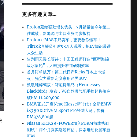
更多有趣文章…
Proton延续强劲增长势头！7月销量创今年第二
佳成绩，新能源与出口业务同步报捷
Proton e.MAS不只卖车，更要教你懂车！
TikTok直播吸引逾93万人观看，把EV知识带进
大众生活
告别雨天漫长等待：丰田工程师打造“巨型海绵
吸水滚轮”，大幅提升赛道研制效率
首月订单破万！第二代日产Kicks日本上市爆
火，凭实力重新定义家用跨界SUV
致敬纯粹驾驭：轩尼诗黑鸟（Hennessey
Blackbird）发布，V8自然吸气配手挡起售价突
破RM 11,200,000
BMW正式开启Neue Klasse新时代！全新BMW
iX3 50 xDrive M Sport Pro登陆大马，售价
RM378,800起
被
Nissan KICKS e-POWER加入PDRM前线执勤
测试！两个月真实巡逻评估，探索电动化警车新
可能