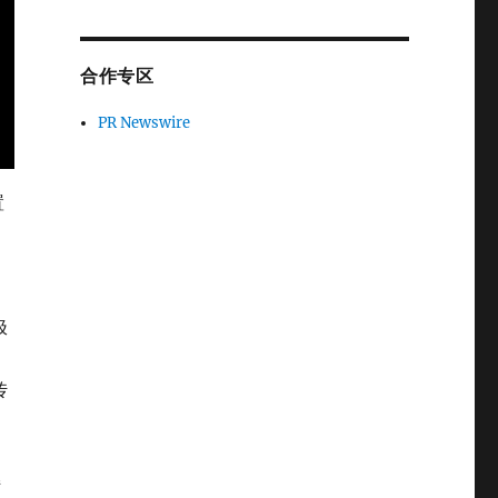
合作专区
PR Newswire
置
极
传
持