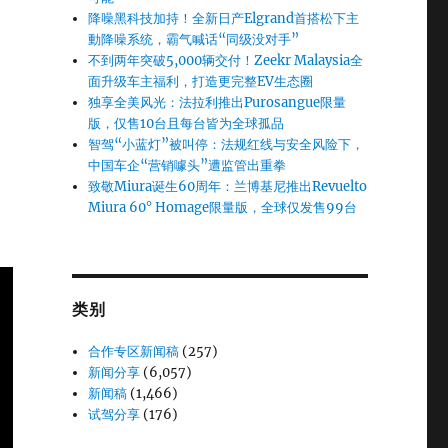
降噪黑科技加持！全新日产Elgrand首搭松下主
動降噪系统，霸气喊话“同级没对手”
不到两年突破5,000辆交付！Zeekr Malaysia全
面升级车主福利，打造更完整EV生态圈
独享全美风光：法拉利推出Purosangue限量
版，仅售10台且每台皆为全球孤品
智驾“小蓝灯”被叫停：法规红线与安全风险下，
中国车企“营销噱头”遭监管出重拳
致敬Miura诞生60周年：兰博基尼推出Revuelto
Miura 60° Homage限量版，全球仅发售99台
类别
合作专区新闻稿
(257)
新闻分享
(6,057)
新闻稿
(1,466)
试驾分享
(176)