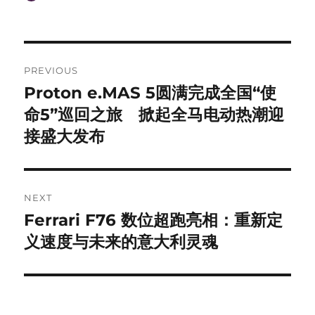
on
Post
PREVIOUS
navigation
Proton e.MAS 5圆满完成全国“使
Previous
post:
命5”巡回之旅 掀起全马电动热潮迎
接盛大发布
NEXT
Ferrari F76 数位超跑亮相：重新定
Next
post:
义速度与未来的意大利灵魂