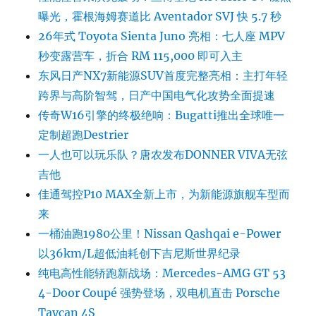
曝光，霍根海姆赛道比 Aventador SVJ 快 5.7 秒
26年式 Toyota Sienta Juno 亮相：七人座 MPV
秒变露营车，折合 RM 115,000 即可入主
东风日产NX7新能源SUV首度完整亮相：主打年轻
跨界与高阶智驾，日产中国电气化攻势全面提速
传奇W16引擎的终极绝响：Bugatti推出全球唯一
定制超跑Destrier
一人也可以玩乐队？唐农发布DONNER VIVA无弦
吉他
佳通驾控P10 MAX全新上市，为新能源旗舰车型而
来
一桶油跑1980公里！Nissan Qashqai e-Power
以36km/L超低油耗创下吉尼斯世界纪录
纯电高性能轿跑新战场：Mercedes-AMG GT 53
4-Door Coupé 强势登场，双电机直击 Porsche
Taycan 4S