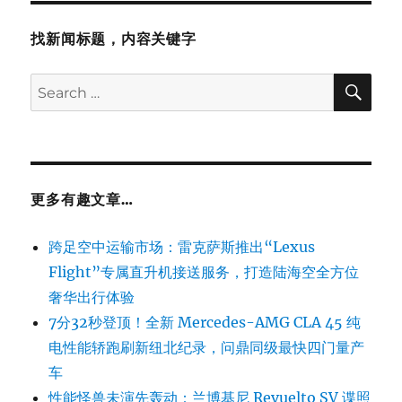
找新闻标题，内容关键字
SE
Search
for:
更多有趣文章…
跨足空中运输市场：雷克萨斯推出“Lexus
Flight”专属直升机接送服务，打造陆海空全方位
奢华出行体验
7分32秒登顶！全新 Mercedes-AMG CLA 45 纯
电性能轿跑刷新纽北纪录，问鼎同级最快四门量产
车
性能怪兽未演先轰动：兰博基尼 Revuelto SV 谍照