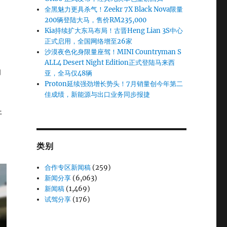
全黑魅力更具杀气！Zeekr 7X Black Nova限量
200辆登陆大马，售价RM235,000
Kia持续扩大东马布局！古晋Heng Lian 3S中心
正式启用，全国网络增至26家
沙漠夜色化身限量座驾！MINI Countryman S
ALL4 Desert Night Edition正式登陆马来西
的
亚，全马仅48辆
Proton延续强劲增长势头！7月销量创今年第二
佳成绩，新能源与出口业务同步报捷
开
类别
合作专区新闻稿
(259)
新闻分享
(6,063)
新闻稿
(1,469)
试驾分享
(176)