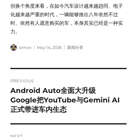
但换个角度来看，在如今汽车设计越来越趋同、电子
化越来越严重的时代，一辆能够推出八年依然不过
时、依然有人愿意购买的车，本身其实已经是一种实
力。
Author
Posted
Categories
simon
May 14, 2026
新闻分享
on
Post
PREVIOUS
navigation
Android Auto全面大升级
Previous
post:
Google把YouTube与Gemini AI
正式带进车内生态
NEXT