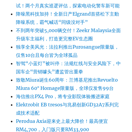
试！两个月真实巡逻评估，探索电动化警车新可能
降噪黑科技加持！全新日产Elgrand首搭松下主動
降噪系统，霸气喊话“同级没对手”
不到两年突破5,000辆交付！Zeekr Malaysia全面
升级车主福利，打造更完整EV生态圈
独享全美风光：法拉利推出Purosangue限量版，
仅售10台且每台皆为全球孤品
智驾“小蓝灯”被叫停：法规红线与安全风险下，中
国车企“营销噱头”遭监管出重拳
致敬Miura诞生60周年：兰博基尼推出Revuelto
Miura 60° Homage限量版，全球仅发售99台
海信推出PX4 Pro，将专业影院体验搬进家庭
Elektrobit EB tresos与兆易创新GD32A7系列完
成技术适配
Perodua Axia迎来史上最大降价！最高便宜
RM4,700，入门版只要RM33,900