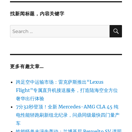
找新闻标题，内容关键字
SE
Search
for:
更多有趣文章…
跨足空中运输市场：雷克萨斯推出“Lexus
Flight”专属直升机接送服务，打造陆海空全方位
奢华出行体验
7分32秒登顶！全新 Mercedes-AMG CLA 45 纯
电性能轿跑刷新纽北纪录，问鼎同级最快四门量产
车
性能怪兽未演先轰动：兰博基尼 Revuelto SV 谍照