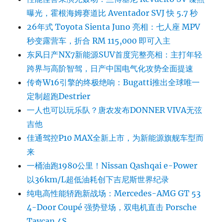
曝光，霍根海姆赛道比 Aventador SVJ 快 5.7 秒
26年式 Toyota Sienta Juno 亮相：七人座 MPV
秒变露营车，折合 RM 115,000 即可入主
东风日产NX7新能源SUV首度完整亮相：主打年轻
跨界与高阶智驾，日产中国电气化攻势全面提速
传奇W16引擎的终极绝响：Bugatti推出全球唯一
定制超跑Destrier
一人也可以玩乐队？唐农发布DONNER VIVA无弦
吉他
佳通驾控P10 MAX全新上市，为新能源旗舰车型而
来
一桶油跑1980公里！Nissan Qashqai e-Power
以36km/L超低油耗创下吉尼斯世界纪录
纯电高性能轿跑新战场：Mercedes-AMG GT 53
4-Door Coupé 强势登场，双电机直击 Porsche
Taycan 4S