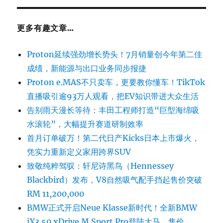
更多有趣文章…
Proton延续强劲增长势头！7月销量创今年第二佳
成绩，新能源与出口业务同步报捷
Proton e.MAS不只卖车，更要教你懂车！TikTok
直播吸引逾93万人观看，把EV知识带进大众生活
告别雨天漫长等待：丰田工程师打造“巨型海绵吸
水滚轮”，大幅提升赛道研制效率
首月订单破万！第二代日产Kicks日本上市爆火，
凭实力重新定义家用跨界SUV
致敬纯粹驾驭：轩尼诗黑鸟（Hennessey
Blackbird）发布，V8自然吸气配手挡起售价突破
RM 11,200,000
BMW正式开启Neue Klasse新时代！全新BMW
iX3 50 xDrive M Sport Pro登陆大马，售价