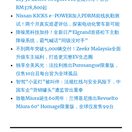
RM378,800起
Nissan KICKS e-POWER加入PDRM前线执勤测
试！两个月真实巡逻评估，探索电动化警车新可能
降噪黑科技加持！全新日产Elgrand首搭松下主動
降噪系统，霸气喊话“同级没对手”
不到两年突破5,000辆交付！Zeekr Malaysia全面
升级车主福利，打造更完整EV生态圈
独享全美风光：法拉利推出Purosangue限量版，
仅售10台且每台皆为全球孤品
智驾“小蓝灯”被叫停：法规红线与安全风险下，中
国车企“营销噱头”遭监管出重拳
致敬Miura诞生60周年：兰博基尼推出Revuelto
Miura 60° Homage限量版，全球仅发售99台