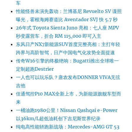
车
性能怪兽未演先轰动：兰博基尼 Revuelto SV 谍照
曝光，霍根海姆赛道比 Aventador SVJ 快 5.7 秒
26年式 Toyota Sienta Juno 亮相：七人座 MPV
秒变露营车，折合 RM 115,000 即可入主
东风日产NX7新能源SUV首度完整亮相：主打年轻
跨界与高阶智驾，日产中国电气化攻势全面提速
传奇W16引擎的终极绝响：Bugatti推出全球唯一
定制超跑Destrier
一人也可以玩乐队？唐农发布DONNER VIVA无弦
吉他
佳通驾控P10 MAX全新上市，为新能源旗舰车型而
来
一桶油跑1980公里！Nissan Qashqai e-Power
以36km/L超低油耗创下吉尼斯世界纪录
纯电高性能轿跑新战场：Mercedes-AMG GT 53