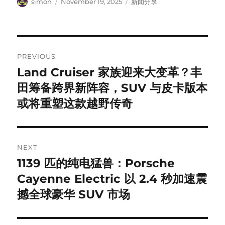
Author
Posted
Categories
simon
November 19, 2025
新闻分享
on
Post
PREVIOUS
navigation
Land Cruiser 家族迎来大变革？丰
Previous
post:
田筹备跨界新阵容，SUV 与皮卡版本
或将重塑这款越野传奇
NEXT
1139 匹的纯电猛兽：Porsche
Next
post:
Cayenne Electric 以 2.4 秒加速震
撼全球豪华 SUV 市场