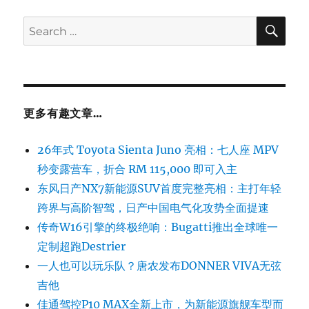
SE
Search
for:
更多有趣文章…
26年式 Toyota Sienta Juno 亮相：七人座 MPV
秒变露营车，折合 RM 115,000 即可入主
东风日产NX7新能源SUV首度完整亮相：主打年轻
跨界与高阶智驾，日产中国电气化攻势全面提速
传奇W16引擎的终极绝响：Bugatti推出全球唯一
定制超跑Destrier
一人也可以玩乐队？唐农发布DONNER VIVA无弦
吉他
佳通驾控P10 MAX全新上市，为新能源旗舰车型而