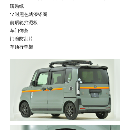
璃贴纸
14吋黑色烤漆铝圈
前后轮挡泥板
车门饰条
门碗防刮片
车顶行李架