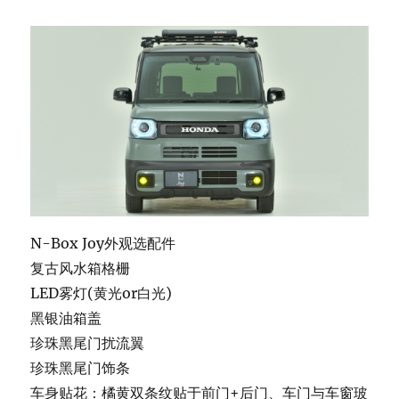
N-Box Joy外观选配件
复古风水箱格栅
LED雾灯(黄光or白光)
黑银油箱盖
珍珠黑尾门扰流翼
珍珠黑尾门饰条
车身贴花：橘黄双条纹贴于前门+后门、车门与车窗玻