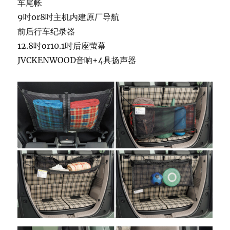
车尾帐
9吋or8吋主机内建原厂导航
前后行车纪录器
12.8吋or10.1吋后座萤幕
JVCKENWOOD音响+4具扬声器