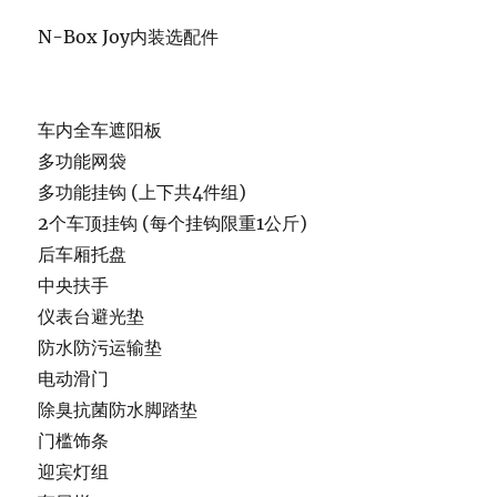
N-Box Joy内装选配件
车内全车遮阳板
多功能网袋
多功能挂钩 (上下共4件组)
2个车顶挂钩 (每个挂钩限重1公斤)
后车厢托盘
中央扶手
仪表台避光垫
防水防污运输垫
电动滑门
除臭抗菌防水脚踏垫
门槛饰条
迎宾灯组