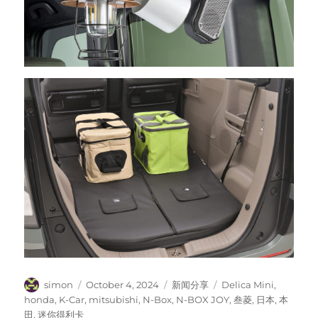
Author
Posted
Categories
Tags
simon
October 4, 2024
新闻分享
Delica Mini
,
on
honda
,
K-Car
,
mitsubishi
,
N-Box
,
N-BOX JOY
,
叁菱
,
日本
,
本
田
,
迷你得利卡