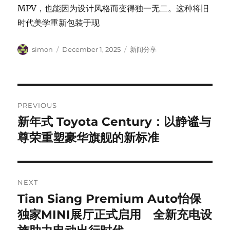
MPV，也能因为设计风格而变得独一无二。这种将旧
时代美学重新包装于现
Author
Posted
Categories
simon
December 1, 2025
新闻分享
on
Post
PREVIOUS
navigation
新年式 Toyota Century：以静谧与
Previous
post:
尊荣重塑豪华旗舰的新标准
NEXT
Tian Siang Premium Auto怡保
Next
post:
独家MINI展厅正式启用 全新充电设