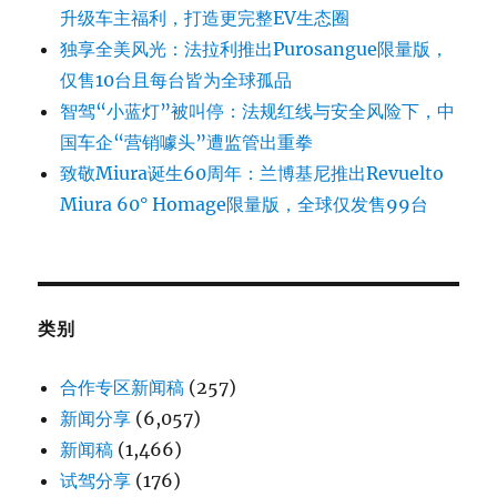
升级车主福利，打造更完整EV生态圈
独享全美风光：法拉利推出Purosangue限量版，
仅售10台且每台皆为全球孤品
智驾“小蓝灯”被叫停：法规红线与安全风险下，中
国车企“营销噱头”遭监管出重拳
致敬Miura诞生60周年：兰博基尼推出Revuelto
Miura 60° Homage限量版，全球仅发售99台
类别
合作专区新闻稿
(257)
新闻分享
(6,057)
新闻稿
(1,466)
试驾分享
(176)