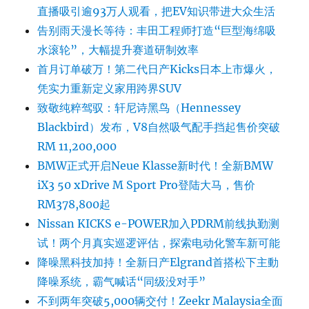
直播吸引逾93万人观看，把EV知识带进大众生活
告别雨天漫长等待：丰田工程师打造“巨型海绵吸
水滚轮”，大幅提升赛道研制效率
首月订单破万！第二代日产Kicks日本上市爆火，
凭实力重新定义家用跨界SUV
致敬纯粹驾驭：轩尼诗黑鸟（Hennessey
Blackbird）发布，V8自然吸气配手挡起售价突破
RM 11,200,000
BMW正式开启Neue Klasse新时代！全新BMW
iX3 50 xDrive M Sport Pro登陆大马，售价
RM378,800起
Nissan KICKS e-POWER加入PDRM前线执勤测
试！两个月真实巡逻评估，探索电动化警车新可能
降噪黑科技加持！全新日产Elgrand首搭松下主動
降噪系统，霸气喊话“同级没对手”
不到两年突破5,000辆交付！Zeekr Malaysia全面