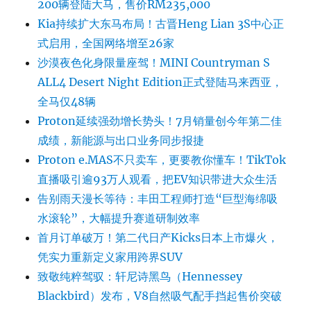
200辆登陆大马，售价RM235,000
Kia持续扩大东马布局！古晋Heng Lian 3S中心正
式启用，全国网络增至26家
沙漠夜色化身限量座驾！MINI Countryman S
ALL4 Desert Night Edition正式登陆马来西亚，
全马仅48辆
Proton延续强劲增长势头！7月销量创今年第二佳
成绩，新能源与出口业务同步报捷
Proton e.MAS不只卖车，更要教你懂车！TikTok
直播吸引逾93万人观看，把EV知识带进大众生活
告别雨天漫长等待：丰田工程师打造“巨型海绵吸
水滚轮”，大幅提升赛道研制效率
首月订单破万！第二代日产Kicks日本上市爆火，
凭实力重新定义家用跨界SUV
致敬纯粹驾驭：轩尼诗黑鸟（Hennessey
Blackbird）发布，V8自然吸气配手挡起售价突破