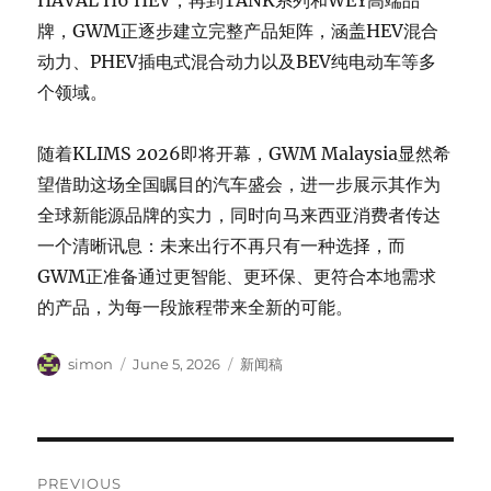
HAVAL H6 HEV，再到TANK系列和WEY高端品
牌，GWM正逐步建立完整产品矩阵，涵盖HEV混合
动力、PHEV插电式混合动力以及BEV纯电动车等多
个领域。
随着KLIMS 2026即将开幕，GWM Malaysia显然希
望借助这场全国瞩目的汽车盛会，进一步展示其作为
全球新能源品牌的实力，同时向马来西亚消费者传达
一个清晰讯息：未来出行不再只有一种选择，而
GWM正准备通过更智能、更环保、更符合本地需求
的产品，为每一段旅程带来全新的可能。
Author
Posted
Categories
simon
June 5, 2026
新闻稿
on
Post
PREVIOUS