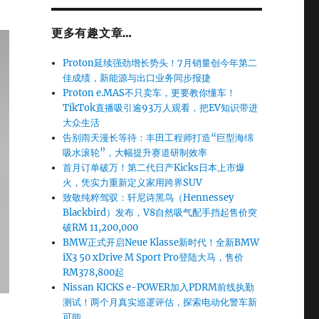
更多有趣文章…
Proton延续强劲增长势头！7月销量创今年第二
佳成绩，新能源与出口业务同步报捷
Proton e.MAS不只卖车，更要教你懂车！
TikTok直播吸引逾93万人观看，把EV知识带进
大众生活
告别雨天漫长等待：丰田工程师打造“巨型海绵
吸水滚轮”，大幅提升赛道研制效率
首月订单破万！第二代日产Kicks日本上市爆
火，凭实力重新定义家用跨界SUV
致敬纯粹驾驭：轩尼诗黑鸟（Hennessey
Blackbird）发布，V8自然吸气配手挡起售价突
破RM 11,200,000
BMW正式开启Neue Klasse新时代！全新BMW
iX3 50 xDrive M Sport Pro登陆大马，售价
RM378,800起
Nissan KICKS e-POWER加入PDRM前线执勤
测试！两个月真实巡逻评估，探索电动化警车新
可能