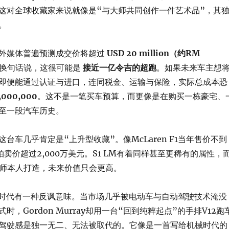
这对全球收藏家来说就像是“与大师共同创作一件艺术品”，其
。
外媒体普遍预测成交价将超过
USD 20 million（约RM
换句话说，这很可能是
接近一亿令吉的超跑
。如果未来车主想
即便能通过认证与进口，连同税金、运输与保险，实际总成本恐
,000,000
。这不是一笔买车预算，而更像是在购买一栋豪宅、
至一段汽车历史。
台车几乎肯定是“上升型收藏”。像McLaren F1当年售价不到
拍卖价超过2,000万美元。S1 LM有着同样甚至更稀有的属性，
程师本人打造，未来价值只会更高。
这个时代有一种反讽意味。当市场几乎被电动车与自动驾驶技术淹没
时，Gordon Murray却用一台“回到纯粹起点”的手排V12跑
驾驶感是独一无二、无法被取代的。它像是一首写给机械时代的