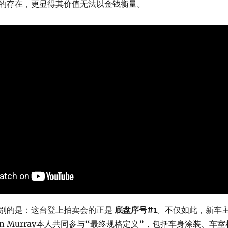
的存在，更显得其价值无法以金钱衡量。
别的是：这台登上拍卖会的正是
底盘序号#1
。不仅如此，新车
on Murray本人共同参与“最终规格定义”，包括车身涂装、车室