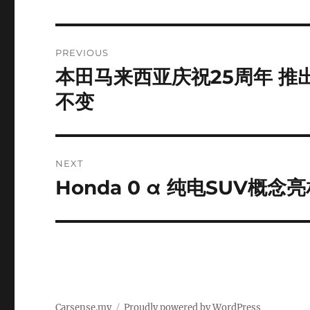
Post
PREVIOUS
navigation
本田马来西亚庆祝25周年 推出C
Previous
post:
不变
NEXT
Honda 0 α 纯电SUV
Next
post:
Carsense.my
Proudly powered by WordPress