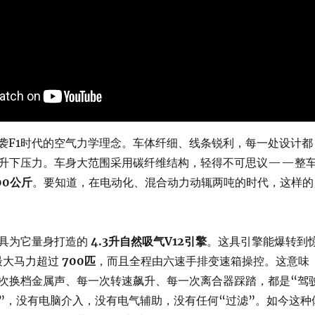
M承袭F1时代的空气力学理念。车体纤细、线条锐利，每一处设计都
升下压力。车身大范围采用碳纤维结构，轻得不可思议——整
000公斤
。要知道，在电动化、混合动力动辄两吨的时代，这样的
具为它量身打造的
4.3升自然吸气V12引擎
。这具引擎能爆转到
最大马力超过
700匹
，而且全程由六速手排变速箱操控。这意味
次换档金属声、每一次转速飙升、每一次离合器踩踏，都是“驾
”，没有电脑介入，没有电气辅助，没有任何“过滤”。如今这种