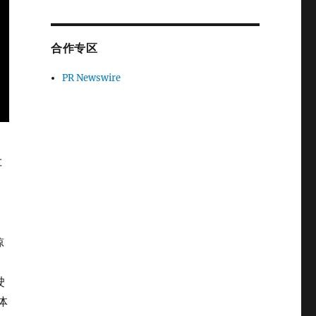
合作专区
PR Newswire
车
惊
驶
体