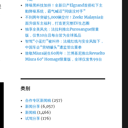
降噪黑科技加持！全新日产Elgrand首搭松下主
是
動降噪系统，霸气喊话“同级没对手”
公
不到两年突破5,000辆交付！Zeekr Malaysia全
面升级车主福利，打造更完整EV生态圈
独享全美风光：法拉利推出Purosangue限量
版，仅售10台且每台皆为全球孤品
智驾“小蓝灯”被叫停：法规红线与安全风险下，
中国车企“营销噱头”遭监管出重拳
致敬Miura诞生60周年：兰博基尼推出Revuelto
，
Miura 60° Homage限量版，全球仅发售99台
而
类别
合作专区新闻稿
(257)
新闻分享
(6,057)
新闻稿
(1,466)
试驾分享
(176)