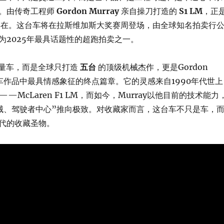
。由传奇工程师
Gordon Murray
亲自操刀打造的
S1 LM
，正
存在。这台车将在拉斯维加斯大奖赛周登场，由全球知名拍卖行
为2025年最具话题性的超跑拍卖之一。
限量车，而是全球只打造
五台
的顶级机械杰作，更是Gordon
跑车作品中最具情感象征的终点篇章。它的灵感来自1990年代世上
—McLaren F1 LM，而如今，Murray以他目前的技术能力
械、驾驶者中心”推向极致。对收藏家而言，这台车不只是车，
代的收藏圣物。