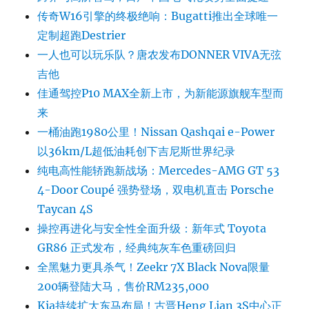
传奇W16引擎的终极绝响：Bugatti推出全球唯一
定制超跑Destrier
一人也可以玩乐队？唐农发布DONNER VIVA无弦
吉他
佳通驾控P10 MAX全新上市，为新能源旗舰车型而
来
一桶油跑1980公里！Nissan Qashqai e-Power
以36km/L超低油耗创下吉尼斯世界纪录
纯电高性能轿跑新战场：Mercedes-AMG GT 53
4-Door Coupé 强势登场，双电机直击 Porsche
Taycan 4S
操控再进化与安全性全面升级：新年式 Toyota
GR86 正式发布，经典纯灰车色重磅回归
全黑魅力更具杀气！Zeekr 7X Black Nova限量
200辆登陆大马，售价RM235,000
Kia持续扩大东马布局！古晋Heng Lian 3S中心正