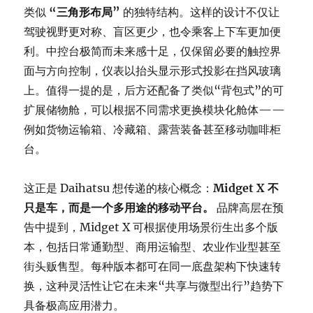
类似
“三角形布局”
的独特结构。这样的设计不仅让
驾驶视野更对称、盲区更少，也令乘客上下车更加便
利。中控台极简而未来感十足，仅保留必要的触控界
面与方向控制，仪表以抬头显示形式投影在挡风玻璃
上。值得一提的是，后方还配备了类似“背包式”的可
扩展储物舱，可以根据不同需求更换模块化舱体——
例如货物运输箱、冷藏箱、露营装备甚至移动咖啡柜
台。
这正是 Daihatsu 想传递的核心概念：
Midget X 不
只是车，而是一个多用途的移动平台。
品牌高层在预
告中提到，Midget X 可根据使用场景衍生出多个版
本，包括日常通勤型、商用运输型、农业作业型甚至
街头贩售型。每种版本都可在同一底盘架构下快速转
换，这种灵活性让它在未来“共享与微型出行”趋势下
具备极高应用潜力。