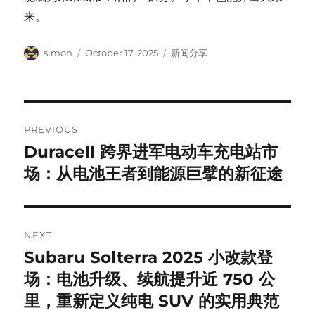
来。
Author
Posted
Categories
simon
October 17, 2025
新闻分享
on
Post
PREVIOUS
navigation
Duracell 跨界进军电动车充电站市
Previous
post:
场：从电池王者到能源巨擘的新征途
NEXT
Subaru Solterra 2025 小改款登
Next
post:
场：电池升级、续航提升近 750 公
里，重新定义纯电 SUV 的实用典范