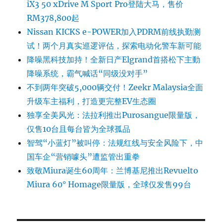
iX3 50 xDrive M Sport Pro登陆大马，售价
RM378,800起
Nissan KICKS e-POWER加入PDRM前线执勤测
试！两个月真实巡逻评估，探索电动化警车新可能
降噪黑科技加持！全新日产Elgrand首搭松下主動
降噪系统，霸气喊话“同级没对手”
不到两年突破5,000辆交付！Zeekr Malaysia全面
升级车主福利，打造更完整EV生态圈
独享全美风光：法拉利推出Purosangue限量版，
仅售10台且每台皆为全球孤品
智驾“小蓝灯”被叫停：法规红线与安全风险下，中
国车企“营销噱头”遭监管出重拳
致敬Miura诞生60周年：兰博基尼推出Revuelto
Miura 60° Homage限量版，全球仅发售99台