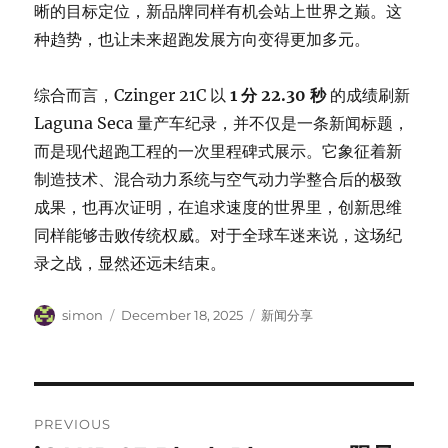
晰的目标定位，新品牌同样有机会站上世界之巅。这
种趋势，也让未来超跑发展方向变得更加多元。
综合而言，Czinger 21C 以
1 分 22.30 秒
的成绩刷新
Laguna Seca 量产车纪录，并不仅是一条新闻标题，
而是现代超跑工程的一次里程碑式展示。它象征着新
制造技术、混合动力系统与空气动力学整合后的极致
成果，也再次证明，在追求速度的世界里，创新思维
同样能够击败传统权威。对于全球车迷来说，这场纪
录之战，显然还远未结束。
Author
Posted
Categories
simon
December 18, 2025
新闻分享
on
Post
PREVIOUS
navigation