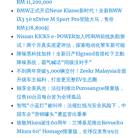
RM 11,200,000
BMW正式开启Neue Klasse新时代！全新BMW
iX3 50 xDrive M Sport Pro登陆大马，售价
RM378,800起
Nissan KICKS e-POWER加入PDRM前线执勤测
试！两个月真实巡逻评估，探索电动化警车新可能
降噪黑科技加持！全新日产Elgrand首搭松下主動
降噪系统，霸气喊话“同级没对手”
不到两年突破5,000辆交付！Zeekr Malaysia全面
升级车主福利，打造更完整EV生态圈
独享全美风光：法拉利推出Purosangue限量版，
仅售10台且每台皆为全球孤品
智驾“小蓝灯”被叫停：法规红线与安全风险下，中
国车企“营销噱头”遭监管出重拳
致敬Miura诞生60周年：兰博基尼推出Revuelto
Miura 60° Homage限量版，全球仅发售99台