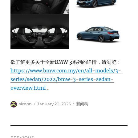
欲了解更多关于全新BMW 3系列的详情，请浏览：
https://www.bmw.com.my/en/all-models/3-
series/sedan/2022/bmw-3-series-sedan-
overview.html
。
Author
Posted
Categories
simon
January 20, 2025
新闻稿
on
Post
PREVIOUS