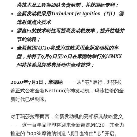
蒂技术及工程师团队负责研制，并获国际专利；
全新发动机采用
Turbulent Jet Ignition
（
TJI
）
湍
流射流点火技术
源自
F1
的技术特性可提高发动机效率，提升性能并
节约油耗；
全新超跑
MC20
将成为首款采用全新发动机的车
型，并将于
9
月
9
日至
10
日在摩德纳举行的
MMXX
玛莎拉蒂品牌盛典活动中全球首秀；
2020
年
7
月
1
日，摩德纳
—— 从“芯”启行，玛莎拉
蒂正式公布全新Nettuno海神发动机，玛莎拉蒂的全
新时代已经到来。
对于玛莎拉蒂而言，全新发动机的亮相极具战略意义
——这一百年品牌即将迎来全新超跑MC20，其全力
推进的“100%摩德纳制造”项目也将由“芯”开启。