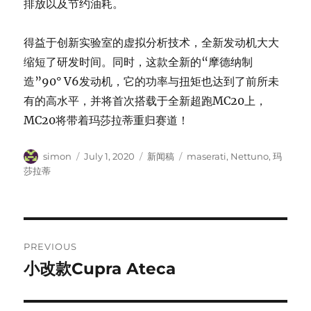
排放以及节约油耗。
得益于创新实验室的虚拟分析技术，全新发动机大大
缩短了研发时间。同时，这款全新的“摩德纳制
造”90° V6发动机，它的功率与扭矩也达到了前所未
有的高水平，并将首次搭载于全新超跑MC20上，
MC20将带着玛莎拉蒂重归赛道！
Author
Posted
Categories
Tags
simon
July 1, 2020
新闻稿
maserati
,
Nettuno
,
玛
on
莎拉蒂
Post
PREVIOUS
navigation
小改款Cupra Ateca
Previous
post: