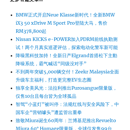
BMW正式开启Neue Klasse新时代！全新BMW
iX3 50 xDrive M Sport Pro登陆大马，售价
RM378,800起
Nissan KICKS e-POWER加入PDRM前线执勤测
试！两个月真实巡逻评估，探索电动化警车新可能
降噪黑科技加持！全新日产Elgrand首搭松下主動
降噪系统，霸气喊话“同级没对手”
不到两年突破5,000辆交付！Zeekr Malaysia全面
升级车主福利，打造更完整EV生态圈
独享全美风光：法拉利推出Purosangue限量版，
仅售10台且每台皆为全球孤品
智驾“小蓝灯”被叫停：法规红线与安全风险下，中
国车企“营销噱头”遭监管出重拳
致敬Miura诞生60周年：兰博基尼推出Revuelto
Miura 60° Homage限量版，全球仅发售99台