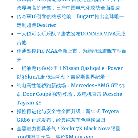
跨界与高阶智驾，日产中国电气化攻势全面提速
传奇W16引擎的终极绝响：Bugatti推出全球唯一
定制超跑Destrier
一人也可以玩乐队？唐农发布DONNER VIVA无弦
吉他
佳通驾控P10 MAX全新上市，为新能源旗舰车型而
来
一桶油跑1980公里！Nissan Qashqai e-Power
以36km/L超低油耗创下吉尼斯世界纪录
纯电高性能轿跑新战场：Mercedes-AMG GT 53
4-Door Coupé 强势登场，双电机直击 Porsche
Taycan 4S
操控再进化与安全性全面升级：新年式 Toyota
GR86 正式发布，经典纯灰车色重磅回归
全黑魅力更具杀气！Zeekr 7X Black Nova限量
200辆登陆大马，售价RM235,000