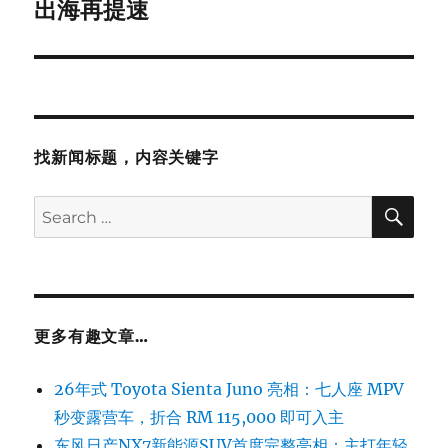
出海再提速
找新闻标题，内容关键字
SE
Search
for:
更多有趣文章…
26年式 Toyota Sienta Juno 亮相：七人座 MPV
秒变露营车，折合 RM 115,000 即可入主
东风日产NX7新能源SUV首度完整亮相：主打年轻