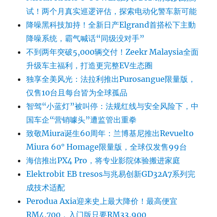
试！两个月真实巡逻评估，探索电动化警车新可能
降噪黑科技加持！全新日产Elgrand首搭松下主動
降噪系统，霸气喊话“同级没对手”
不到两年突破5,000辆交付！Zeekr Malaysia全面
升级车主福利，打造更完整EV生态圈
独享全美风光：法拉利推出Purosangue限量版，
仅售10台且每台皆为全球孤品
智驾“小蓝灯”被叫停：法规红线与安全风险下，中
国车企“营销噱头”遭监管出重拳
致敬Miura诞生60周年：兰博基尼推出Revuelto
Miura 60° Homage限量版，全球仅发售99台
海信推出PX4 Pro，将专业影院体验搬进家庭
Elektrobit EB tresos与兆易创新GD32A7系列完
成技术适配
Perodua Axia迎来史上最大降价！最高便宜
RM4,700，入门版只要RM33,900