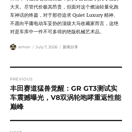
大关。尽管代价极其昂贵，但面对这个燃油轻量化跑
车神话的终篇，对于那些追求 Quiet Luxury 精神、
不愿向平庸电动车妥协的顶级大马收藏家而言，这绝
对是车库中一件不可多得的绝版机械艺术品。
Author
Posted
Categories
simon
July 7, 2026
新闻分享
on
Post
PREVIOUS
navigation
丰田赛道猛兽觉醒：GR GT3测试实
Previous
post:
车震撼曝光，V8双涡轮咆哮重返性能
巅峰