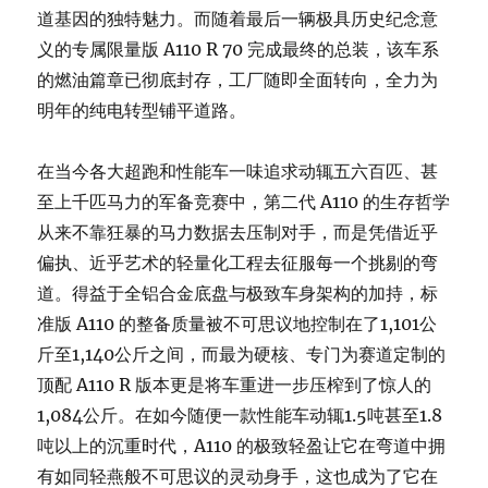
道基因的独特魅力。而随着最后一辆极具历史纪念意
义的专属限量版 A110 R 70 完成最终的总装，该车系
的燃油篇章已彻底封存，工厂随即全面转向，全力为
明年的纯电转型铺平道路。
在当今各大超跑和性能车一味追求动辄五六百匹、甚
至上千匹马力的军备竞赛中，第二代 A110 的生存哲学
从来不靠狂暴的马力数据去压制对手，而是凭借近乎
偏执、近乎艺术的轻量化工程去征服每一个挑剔的弯
道。得益于全铝合金底盘与极致车身架构的加持，标
准版 A110 的整备质量被不可思议地控制在了1,101公
斤至1,140公斤之间，而最为硬核、专门为赛道定制的
顶配 A110 R 版本更是将车重进一步压榨到了惊人的
1,084公斤。在如今随便一款性能车动辄1.5吨甚至1.8
吨以上的沉重时代，A110 的极致轻盈让它在弯道中拥
有如同轻燕般不可思议的灵动身手，这也成为了它在