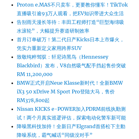
Proton e.MAS不只卖车，更要教你懂车！TikTok
直播吸引逾93万人观看，把EV知识带进大众生活
告别雨天漫长等待：丰田工程师打造“巨型海绵吸
水滚轮”，大幅提升赛道研制效率
首月订单破万！第二代日产Kicks日本上市爆火，
凭实力重新定义家用跨界SUV
致敬纯粹驾驭：轩尼诗黑鸟（Hennessey
Blackbird）发布，V8自然吸气配手挡起售价突破
RM 11,200,000
BMW正式开启Neue Klasse新时代！全新BMW
iX3 50 xDrive M Sport Pro登陆大马，售价
RM378,800起
Nissan KICKS e-POWER加入PDRM前线执勤测
试！两个月真实巡逻评估，探索电动化警车新可能
降噪黑科技加持！全新日产Elgrand首搭松下主動
降噪系统，霸气喊话“同级没对手”