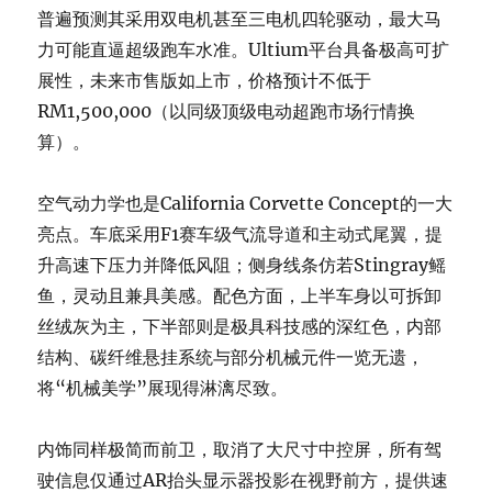
普遍预测其采用双电机甚至三电机四轮驱动，最大马
力可能直逼超级跑车水准。Ultium平台具备极高可扩
展性，未来市售版如上市，价格预计不低于
RM1,500,000（以同级顶级电动超跑市场行情换
算）。
空气动力学也是California Corvette Concept的一大
亮点。车底采用F1赛车级气流导道和主动式尾翼，提
升高速下压力并降低风阻；侧身线条仿若Stingray鳐
鱼，灵动且兼具美感。配色方面，上半车身以可拆卸
丝绒灰为主，下半部则是极具科技感的深红色，内部
结构、碳纤维悬挂系统与部分机械元件一览无遗，
将“机械美学”展现得淋漓尽致。
内饰同样极简而前卫，取消了大尺寸中控屏，所有驾
驶信息仅通过AR抬头显示器投影在视野前方，提供速