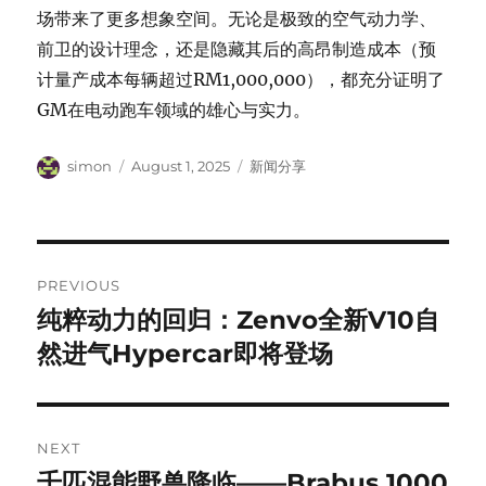
场带来了更多想象空间。无论是极致的空气动力学、
前卫的设计理念，还是隐藏其后的高昂制造成本（预
计量产成本每辆超过RM1,000,000），都充分证明了
GM在电动跑车领域的雄心与实力。
Author
Posted
Categories
simon
August 1, 2025
新闻分享
on
Post
PREVIOUS
navigation
纯粹动力的回归：Zenvo全新V10自
Previous
post:
然进气Hypercar即将登场
NEXT
千匹混能野兽降临——Brabus 1000
Next