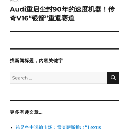
NEXT
Audi重启尘封90年的速度机器！传
Next
post:
奇V16“银箭”重返赛道
找新闻标题，内容关键字
SE
Search
for:
更多有趣文章…
跨足空中运输市场：雷克萨斯推出“Lexus