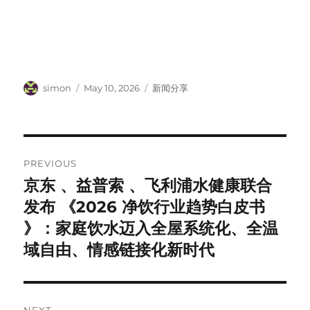
Author
Posted
Categories
simon
May 10, 2026
新闻分享
on
Post
PREVIOUS
navigation
京东 、益普索 、飞利浦水健康联合
Previous
post:
发布 《2026 净饮行业趋势白皮书
》：家庭饮水迈入全屋系统化、全温
域自由、情感链接化新时代