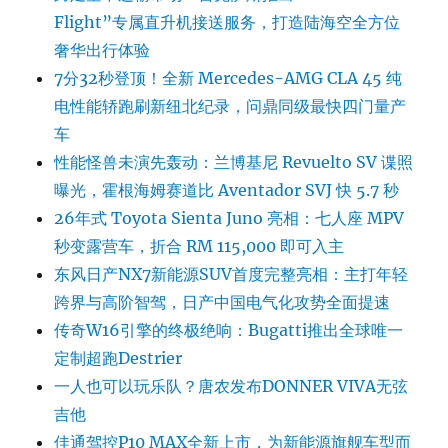
Flight”专属直升机接送服务，打造陆海空全方位
奢华出行体验
7分32秒登顶！全新 Mercedes-AMG CLA 45 纯
电性能轿跑刷新纽北纪录，问鼎同级最快四门量产
车
性能怪兽未演先轰动：兰博基尼 Revuelto SV 谍照
曝光，霍根海姆赛道比 Aventador SVJ 快 5.7 秒
26年式 Toyota Sienta Juno 亮相：七人座 MPV
秒变露营车，折合 RM 115,000 即可入主
东风日产NX7新能源SUV首度完整亮相：主打年轻
跨界与高阶智驾，日产中国电气化攻势全面提速
传奇W16引擎的终极绝响：Bugatti推出全球唯一
定制超跑Destrier
一人也可以玩乐队？唐农发布DONNER VIVA无弦
吉他
佳通驾控P10 MAX全新上市，为新能源旗舰车型而