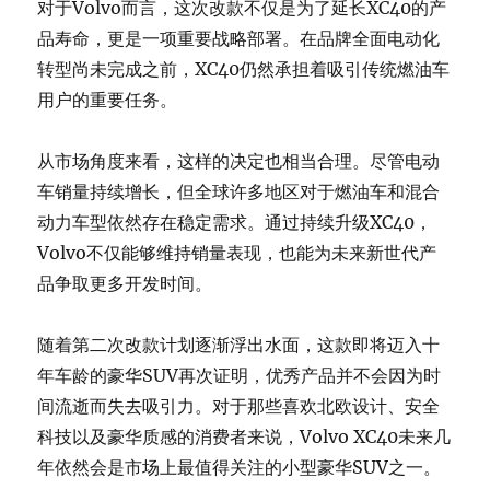
对于Volvo而言，这次改款不仅是为了延长XC40的产
品寿命，更是一项重要战略部署。在品牌全面电动化
转型尚未完成之前，XC40仍然承担着吸引传统燃油车
用户的重要任务。
从市场角度来看，这样的决定也相当合理。尽管电动
车销量持续增长，但全球许多地区对于燃油车和混合
动力车型依然存在稳定需求。通过持续升级XC40，
Volvo不仅能够维持销量表现，也能为未来新世代产
品争取更多开发时间。
随着第二次改款计划逐渐浮出水面，这款即将迈入十
年车龄的豪华SUV再次证明，优秀产品并不会因为时
间流逝而失去吸引力。对于那些喜欢北欧设计、安全
科技以及豪华质感的消费者来说，Volvo XC40未来几
年依然会是市场上最值得关注的小型豪华SUV之一。