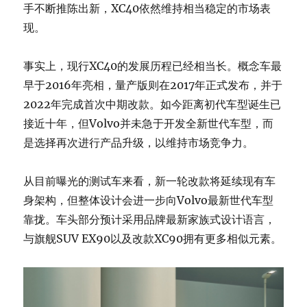
手不断推陈出新，XC40依然维持相当稳定的市场表
现。
事实上，现行XC40的发展历程已经相当长。概念车最
早于2016年亮相，量产版则在2017年正式发布，并于
2022年完成首次中期改款。如今距离初代车型诞生已
接近十年，但Volvo并未急于开发全新世代车型，而
是选择再次进行产品升级，以维持市场竞争力。
从目前曝光的测试车来看，新一轮改款将延续现有车
身架构，但整体设计会进一步向Volvo最新世代车型
靠拢。车头部分预计采用品牌最新家族式设计语言，
与旗舰SUV EX90以及改款XC90拥有更多相似元素。