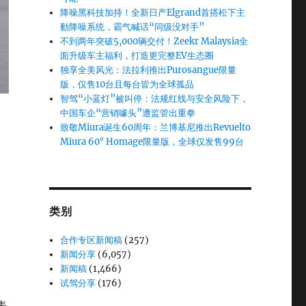
降噪黑科技加持！全新日产Elgrand首搭松下主
動降噪系统，霸气喊话“同级没对手”
不到两年突破5,000辆交付！Zeekr Malaysia全
面升级车主福利，打造更完整EV生态圈
独享全美风光：法拉利推出Purosangue限量
版，仅售10台且每台皆为全球孤品
智驾“小蓝灯”被叫停：法规红线与安全风险下，
中国车企“营销噱头”遭监管出重拳
致敬Miura诞生60周年：兰博基尼推出Revuelto
Miura 60° Homage限量版，全球仅发售99台
类别
合作专区新闻稿
(257)
新闻分享
(6,057)
新闻稿
(1,466)
试驾分享
(176)
表