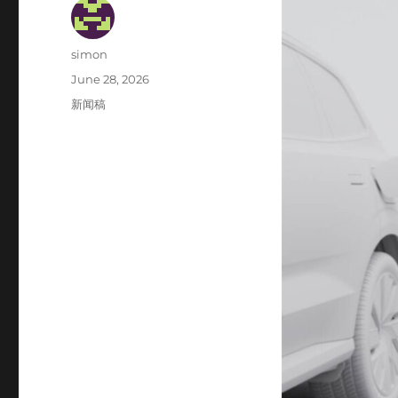
Author
simon
Posted
June 28, 2026
on
Categories
新闻稿