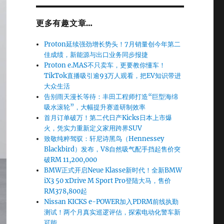
更多有趣文章…
Proton延续强劲增长势头！7月销量创今年第二
佳成绩，新能源与出口业务同步报捷
Proton e.MAS不只卖车，更要教你懂车！
TikTok直播吸引逾93万人观看，把EV知识带进
大众生活
告别雨天漫长等待：丰田工程师打造“巨型海绵
吸水滚轮”，大幅提升赛道研制效率
首月订单破万！第二代日产Kicks日本上市爆
火，凭实力重新定义家用跨界SUV
致敬纯粹驾驭：轩尼诗黑鸟（Hennessey
Blackbird）发布，V8自然吸气配手挡起售价突
破RM 11,200,000
BMW正式开启Neue Klasse新时代！全新BMW
iX3 50 xDrive M Sport Pro登陆大马，售价
RM378,800起
Nissan KICKS e-POWER加入PDRM前线执勤
测试！两个月真实巡逻评估，探索电动化警车新
可能