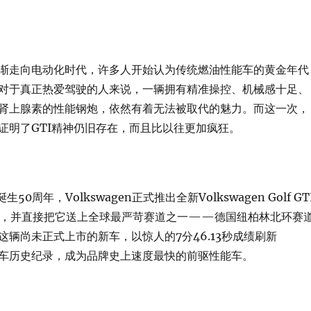
渐走向电动化时代，许多人开始认为传统燃油性能车的黄金年代
对于真正热爱驾驶的人来说，一辆拥有精准操控、机械感十足、
肾上腺素的性能钢炮，依然有着无法被取代的魅力。而这一次，
n再次证明了GTI精神仍旧存在，而且比以往更加疯狂。
50周年，Volkswagen正式推出全新Volkswagen Golf GT
0特别版，并直接把它送上全球最严苛赛道之一——德国纽柏林北环赛
这辆尚未正式上市的新车，以惊人的7分46.13秒成绩刷新
n量产车历史纪录，成为品牌史上速度最快的前驱性能车。