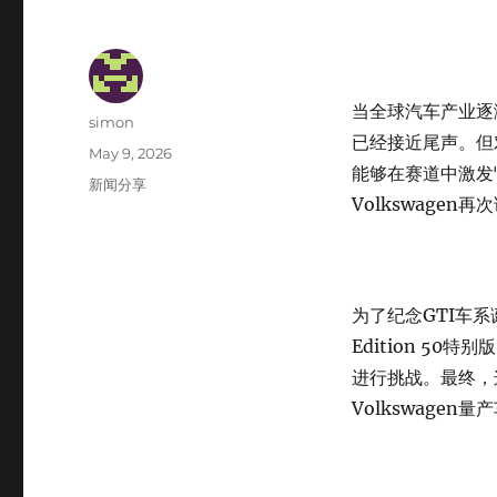
当全球汽车产业逐
Author
simon
已经接近尾声。但
Posted
May 9, 2026
能够在赛道中激发
on
Categories
新闻分享
Volkswage
为了纪念GTI车系诞生
Edition 5
进行挑战。最终，
Volkswage