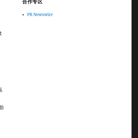
合作专区
PR Newswire
掀
系
胎