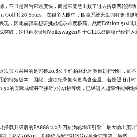
撼，不只是因为它速度快，而是它竟然击败了过去搭载四轮驱动
gen Golf R 20 Years。在很多人眼中，四驱系统天生拥有更强抓
现，因此前驱车想要挑战纪录难度极高。然而Edition 50却以
突破，这也再次证明Volkswagen对于GTI底盘调校已经进入
这次官方采用的是完整20.8公里纽柏林北环赛道进行计时，而不
用的缩短版本。因此，这项纪录拥有更高含金量。若按照旧计时
ion 50的实际成绩甚至接近7分41秒等级，已经进入超级性能钢炮
搭载升级后的EA888 2.0升四缸涡轮增压引擎，最大输出预计
值扭力约420Nm，并继续匹配7速DSG双离合变速箱。虽然