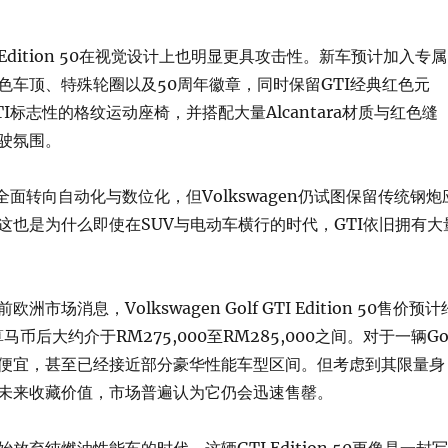
dition 50在视觉设计上也明显更具攻击性。新车预计加入专属
色车顶、特殊轮圈以及50周年徽章，同时保留GTI经典红色元
I标志性的格纹运动座椅，并搭配大量Alcantara材质与红色缝
驶氛围。
全面转向自动化与数位化，但Volkswagen仍试图保留传统钢炮
这也是为什么即使在SUV与电动车横行的时代，GTI依旧拥有大
市场消息，Volkswagen Golf GTI Edition 50售价预计
算马币后大约介于RM275,000至RM285,000之间。对于一辆Gol
便宜，甚至已经接近部分豪华性能车型区间。但考虑到其限量身
未来收藏价值，市场普遍认为它仍会迅速售罄。