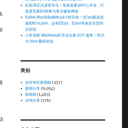
iCAUR正式进军东马！亚庇首家3S中心开业，打
造更完善EV销售与售后服务网络
地
Volvo Merdeka限时48小时开抢！XC90最高优
惠RM70,000，还有EX30、ES90等多款车型同
新
步折扣
小米澎程 SkyNomad 开启全新 SUV 篇章！N70
与 N90 重磅登场
类别
领
合作专区新闻稿
(257)
新闻分享
(6,054)
新闻稿
(1,463)
试驾分享
(176)
达