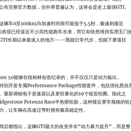
n尚未公布完整官方数据，但外界普遍认为，这将会是史上最强GTI。
辆车0至100km/h加速时间很可能低于5.5秒，极速则接近
这样的表现已经逼近不少高性能跑车水准，而它却依然维持实用五门
GTI长期以来最迷人的地方——既能日常代步，也能下赛道狂
tion 50能够在纽柏林创造纪录的，并不仅仅只是动力输出。
这次特别开发专属Performance Package性能套件，包括强化悬挂
、重新调校电子差速器以及更轻量化的19寸锻造轮圈。除此之
dgestone Potenza Race半热熔轮胎，这种接近赛车规格的轮
力，让车辆在高速过弯时拥有极高稳定性。
驾后都指出，这辆GTI最大的改变并非“动力暴力提升”，而是整