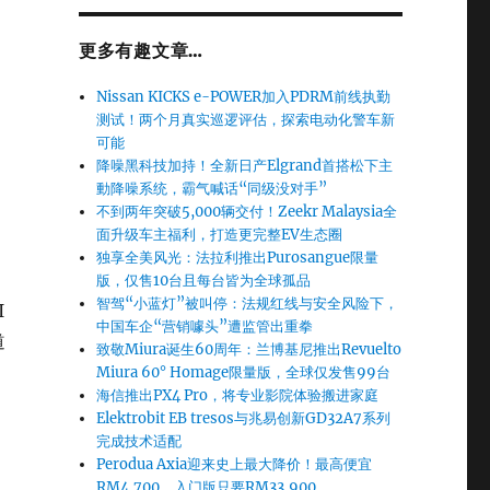
更多有趣文章…
Nissan KICKS e-POWER加入PDRM前线执勤
测试！两个月真实巡逻评估，探索电动化警车新
可能
降噪黑科技加持！全新日产Elgrand首搭松下主
動降噪系统，霸气喊话“同级没对手”
不到两年突破5,000辆交付！Zeekr Malaysia全
面升级车主福利，打造更完整EV生态圈
独享全美风光：法拉利推出Purosangue限量
版，仅售10台且每台皆为全球孤品
智驾“小蓝灯”被叫停：法规红线与安全风险下，
I
中国车企“营销噱头”遭监管出重拳
道
致敬Miura诞生60周年：兰博基尼推出Revuelto
Miura 60° Homage限量版，全球仅发售99台
海信推出PX4 Pro，将专业影院体验搬进家庭
Elektrobit EB tresos与兆易创新GD32A7系列
完成技术适配
Perodua Axia迎来史上最大降价！最高便宜
RM4,700，入门版只要RM33,900