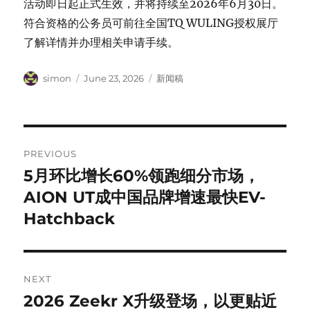
活动即日起正式生效，并将持续至2026年6月30日。
符合资格的公务员可前往全国TQ WULING授权展厅
了解详情并办理相关申请手续。
Author
Posted
Categories
simon
June 23, 2026
新闻稿
on
Post
PREVIOUS
navigation
5月环比增长60%领跑细分市场，
Previous
post:
AION UT成中国品牌增速最快EV-
Hatchback
NEXT
2026 Zeekr X升级登场，以更贴近
Next