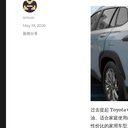
Author
simon
Posted
May 19, 2026
on
Categories
新闻分享
过去提起 Toyot
油、适合家庭使用
性价比的家用车型。