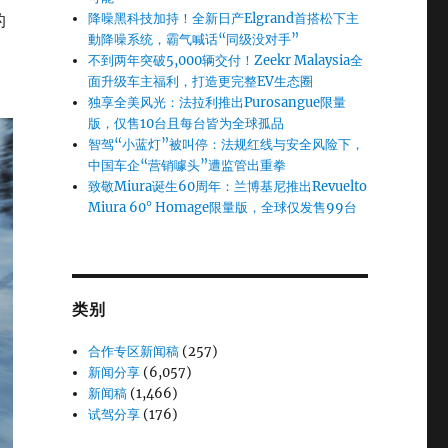
的
降噪黑科技加持！全新日产Elgrand首搭松下主
動降噪系统，霸气喊话“同级没对手”
不到两年突破5,000辆交付！Zeekr Malaysia全
面升级车主福利，打造更完整EV生态圈
独享全美风光：法拉利推出Purosangue限量
版，仅售10台且每台皆为全球孤品
智驾“小蓝灯”被叫停：法规红线与安全风险下，
中国车企“营销噱头”遭监管出重拳
致敬Miura诞生60周年：兰博基尼推出Revuelto
Miura 60° Homage限量版，全球仅发售99台
类别
合作专区新闻稿
(257)
新闻分享
(6,057)
新闻稿
(1,466)
试驾分享
(176)