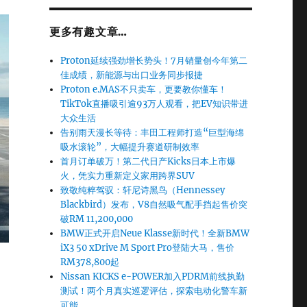
更多有趣文章…
Proton延续强劲增长势头！7月销量创今年第二
佳成绩，新能源与出口业务同步报捷
Proton e.MAS不只卖车，更要教你懂车！
TikTok直播吸引逾93万人观看，把EV知识带进
大众生活
告别雨天漫长等待：丰田工程师打造“巨型海绵
吸水滚轮”，大幅提升赛道研制效率
首月订单破万！第二代日产Kicks日本上市爆
火，凭实力重新定义家用跨界SUV
致敬纯粹驾驭：轩尼诗黑鸟（Hennessey
Blackbird）发布，V8自然吸气配手挡起售价突
破RM 11,200,000
BMW正式开启Neue Klasse新时代！全新BMW
iX3 50 xDrive M Sport Pro登陆大马，售价
RM378,800起
Nissan KICKS e-POWER加入PDRM前线执勤
测试！两个月真实巡逻评估，探索电动化警车新
可能