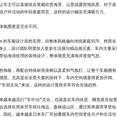
让车主可以直接坐在尾厢欣赏海景、山景或露营地风景。对于喜
或户外活动的年轻家庭而言，这样的设计确实充满吸引力。
体氛围更是完全不同。
 Cross 的车厢设计虽然实用，但整体风格偏向传统家庭SUV。然而在
oast 身上，设计团队明显加入更多生活感与精品感元素。车内大量采
类似海浪纹理的装饰设计，整体视觉充满海岸度假气息。
色饰板，再配合特殊材质座椅以及柔和气氛灯，让整个车厢拥有
感觉。尤其是在全景天窗的加持下，车内空间感显得更加开阔。
“车宿文化”来说，这样的设计显然非常符合市场趋势。
来越来越流行“车中泊”文化，也就是在车内休息、睡觉甚至短
会选择在周末开车前往海边、森林或山区，通过简单露营享受短
。因此，越来越多日本车厂开始重视车内空间变化与户外生活功