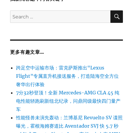
SE
Search
for:
更多有趣文章…
跨足空中运输市场：雷克萨斯推出“Lexus
Flight”专属直升机接送服务，打造陆海空全方位
奢华出行体验
7分32秒登顶！全新 Mercedes-AMG CLA 45 纯
电性能轿跑刷新纽北纪录，问鼎同级最快四门量产
车
性能怪兽未演先轰动：兰博基尼 Revuelto SV 谍照
曝光，霍根海姆赛道比 Aventador SVJ 快 5.7 秒