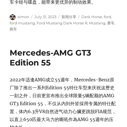
车卡钳与碟盘，能带来更优异的制动效果。
Author
Posted
Categories
Tags
simon
July 31, 2023
新闻分享
Dark Horse
,
ford
,
on
ford mustang
,
Ford Mustang Dark Horse R
,
Mustang
,
赛车
,
跑车
Mercedes-AMG GT3
Edition 55
2022年适逢AMG成立55週年，Mercedes-Benz原
厂除了推出一系列Edition 55特仕车型来庆祝这歷史
一刻之外，日前更宣布推出全球限量5辆配额的AMG
GT3 Edition 55，不仅从内到外皆採用专属的特仕配
置，体内6.3升V8自然进气动力心臟更跳脱FIA规范，
以直上650匹最大马力的嘶吼作為AMG 55週年的压