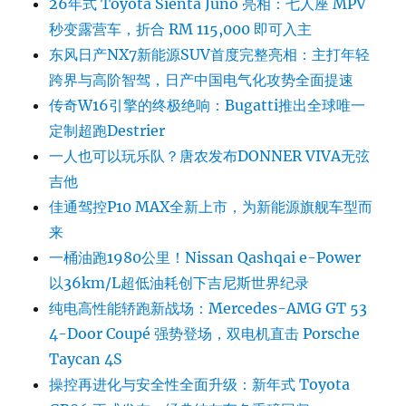
26年式 Toyota Sienta Juno 亮相：七人座 MPV
秒变露营车，折合 RM 115,000 即可入主
东风日产NX7新能源SUV首度完整亮相：主打年轻
跨界与高阶智驾，日产中国电气化攻势全面提速
传奇W16引擎的终极绝响：Bugatti推出全球唯一
定制超跑Destrier
一人也可以玩乐队？唐农发布DONNER VIVA无弦
吉他
佳通驾控P10 MAX全新上市，为新能源旗舰车型而
来
一桶油跑1980公里！Nissan Qashqai e-Power
以36km/L超低油耗创下吉尼斯世界纪录
纯电高性能轿跑新战场：Mercedes-AMG GT 53
4-Door Coupé 强势登场，双电机直击 Porsche
Taycan 4S
操控再进化与安全性全面升级：新年式 Toyota