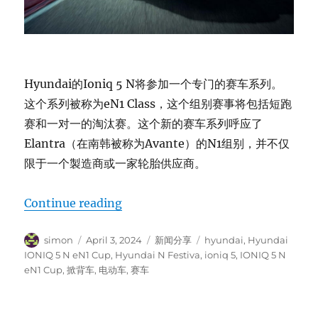
Hyundai的Ioniq 5 N将参加一个专门的赛车系列。
这个系列被称为eN1 Class，这个组别赛事将包括短跑
赛和一对一的淘汰赛。这个新的赛车系列呼应了
Elantra（在南韩被称为Avante）的N1组别，并不仅
限于一个製造商或一家轮胎供应商。
“Hyundai Ioniq 5 N eN1 Cup”
Continue reading
Author
Posted
Categories
Tags
simon
April 3, 2024
新闻分享
hyundai
,
Hyundai
on
IONIQ 5 N eN1 Cup
,
Hyundai N Festiva
,
ioniq 5
,
IONIQ 5 N
eN1 Cup
,
掀背车
,
电动车
,
赛车