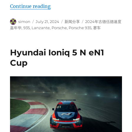
“Porsche 935”
Continue reading
Author
Posted
Categories
Tags
simon
July 21, 2024
新闻分享
2024年古德伍德速度
on
嘉年华
,
935
,
Lanzante
,
Porsche
,
Porsche 935
,
赛车
Hyundai Ioniq 5 N eN1
Cup