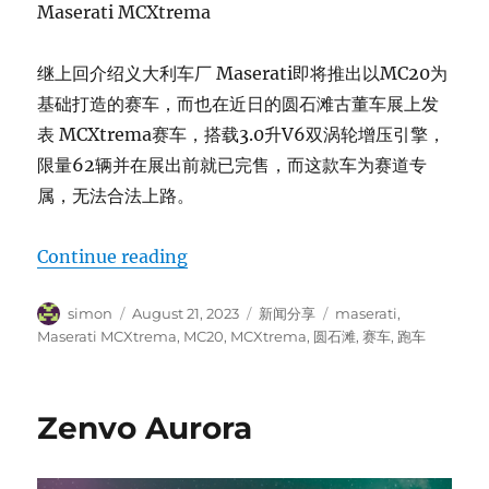
Maserati MCXtrema
继上回介绍义大利车厂 Maserati即将推出以MC20为
基础打造的赛车，而也在近日的圆石滩古董车展上发
表 MCXtrema赛车，搭载3.0升V6双涡轮增压引擎，
限量62辆并在展出前就已完售，而这款车为赛道专
属，无法合法上路。
“Maserati MCXtrema”
Continue reading
Author
Posted
Categories
Tags
simon
August 21, 2023
新闻分享
maserati
,
on
Maserati MCXtrema
,
MC20
,
MCXtrema
,
圆石滩
,
赛车
,
跑车
Zenvo Aurora