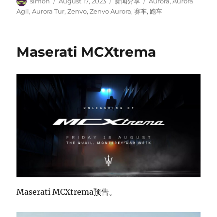
Author
Posted
Categories
Tags
simon
August 17, 2023
新闻分享
Aurora
,
Aurora
on
Agil
,
Aurora Tur
,
Zenvo
,
Zenvo Aurora
,
赛车
,
跑车
Maserati MCXtrema
Maserati MCXtrema预告。