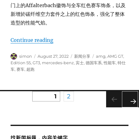
门上的Affalterbach徽饰与全车红色赛车饰条，以及
新增於碳纤维空力套件之上的红色饰条，强化了整体
造型的性能气焰。
“Mercedes-AMG GT3 Edition 55”
Continue reading
Author
Posted
Categories
Tags
simon
August 27, 2022
新闻分享
amg
,
AMG GT
,
on
Edition 55
,
GT3
,
mercedes-benz
,
宾士
,
德国车系
,
性能车
,
特仕
车
,
赛车
,
超跑
PAGE
PAGE
1
2
Posts
pagination
NE
XT
PA
GE
找新闻标题，内容关键字