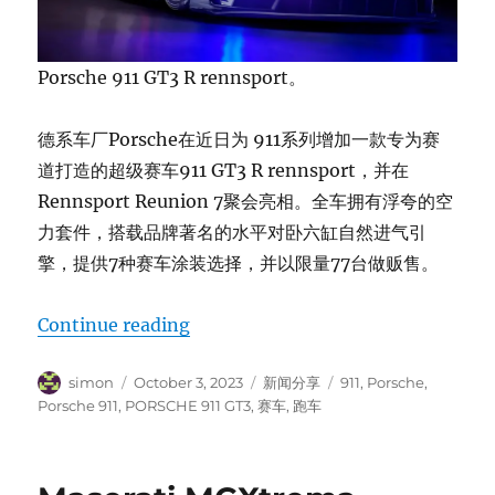
Porsche 911 GT3 R rennsport。
德系车厂Porsche在近日为 911系列增加一款专为赛
道打造的超级赛车911 GT3 R rennsport，并在
Rennsport Reunion 7聚会亮相。全车拥有浮夸的空
力套件，搭载品牌著名的水平对卧六缸自然进气引
擎，提供7种赛车涂装选择，并以限量77台做贩售。
“Porsche 911 GT3 R rennsport”
Continue reading
Author
Posted
Categories
Tags
simon
October 3, 2023
新闻分享
911
,
Porsche
,
on
Porsche 911
,
PORSCHE 911 GT3
,
赛车
,
跑车