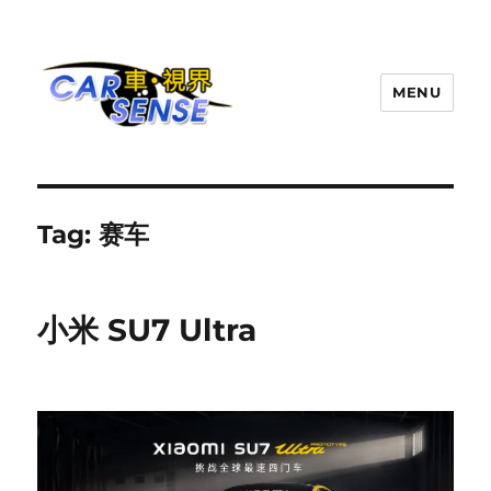
MENU
Carsense.my
Tag:
赛车
小米 SU7 Ultra