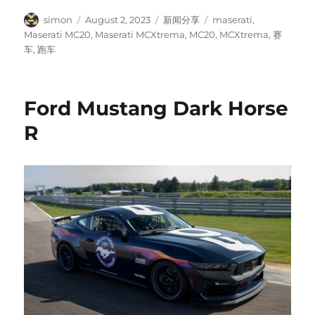
Author
Posted
Categories
Tags
simon
August 2, 2023
新闻分享
maserati
,
on
Maserati MC20
,
Maserati MCXtrema
,
MC20
,
MCXtrema
,
赛
车
,
跑车
Ford Mustang Dark Horse
R