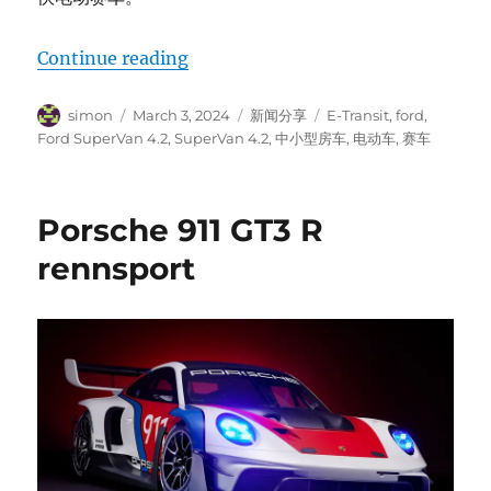
“Ford SuperVan 4.2”
Continue reading
Author
Posted
Categories
Tags
simon
March 3, 2024
新闻分享
E-Transit
,
ford
,
on
Ford SuperVan 4.2
,
SuperVan 4.2
,
中小型房车
,
电动车
,
赛车
Porsche 911 GT3 R
rennsport