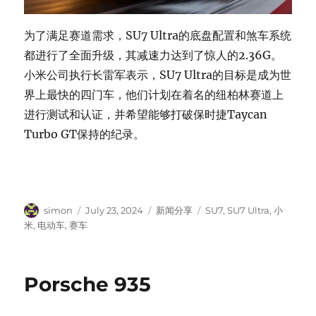
为了满足赛道需求，SU7 Ultra的底盘配置和煞车系统
都进行了全面升级，其减速力达到了惊人的2.36G。
小米公司执行长雷军表示，SU7 Ultra的目标是成为世
界上最快的四门车，他们计划在着名的纽柏林赛道上
进行测试和认证，并希望能够打破保时捷Taycan
Turbo GT保持的纪录。
Author
Posted
Categories
Tags
simon
July 23, 2024
新闻分享
SU7
,
SU7 Ultra
,
小
on
米
,
电动车
,
赛车
Porsche 935