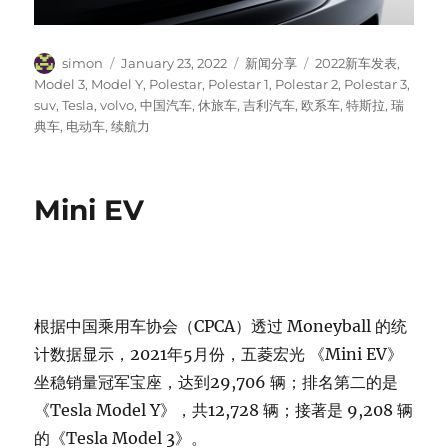
Author
Posted
Categories
Tags
simon
January 23, 2022
新闻分享
2022新车发表
,
on
Model 3
,
Model Y
,
Polestar
,
Polestar 1
,
Polestar 2
,
Polestar 3
,
suv
,
Tesla
,
volvo
,
中国汽车
,
休旅车
,
吉利汽车
,
欧系车
,
特斯拉
,
瑞
典车
,
电动车
,
续航力
Mini EV
根据中国乘用车协会（CPCA）透过 Moneyball 的统
计数据显示，2021年5月份，五菱宏光 《Mini EV》
坐稳销量冠军宝座，达到29,706 辆；排名第二的是
《Tesla Model Y》，共12,728 辆；接著是 9,208 辆
的《Tesla Model 3》。