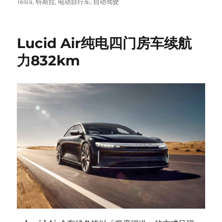
on
Tesla
,
特斯拉
,
电动自行车
,
自动驾驶
Lucid Air纯电四门房车续航
力832km