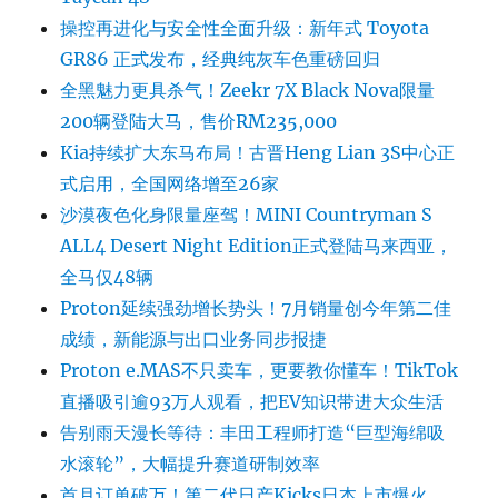
操控再进化与安全性全面升级：新年式 Toyota
GR86 正式发布，经典纯灰车色重磅回归
全黑魅力更具杀气！Zeekr 7X Black Nova限量
200辆登陆大马，售价RM235,000
Kia持续扩大东马布局！古晋Heng Lian 3S中心正
式启用，全国网络增至26家
沙漠夜色化身限量座驾！MINI Countryman S
ALL4 Desert Night Edition正式登陆马来西亚，
全马仅48辆
Proton延续强劲增长势头！7月销量创今年第二佳
成绩，新能源与出口业务同步报捷
Proton e.MAS不只卖车，更要教你懂车！TikTok
直播吸引逾93万人观看，把EV知识带进大众生活
告别雨天漫长等待：丰田工程师打造“巨型海绵吸
水滚轮”，大幅提升赛道研制效率
首月订单破万！第二代日产Kicks日本上市爆火，