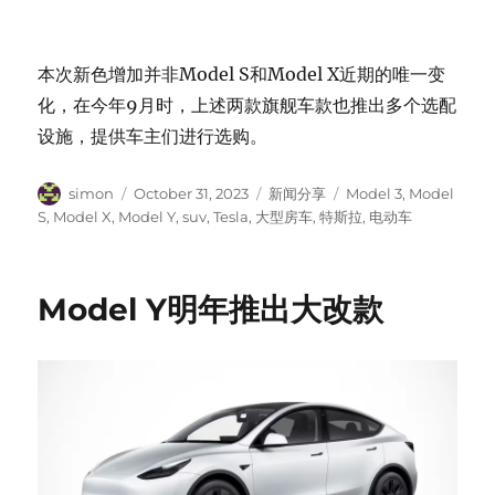
本次新色增加并非Model S和Model X近期的唯一变
化，在今年9月时，上述两款旗舰车款也推出多个选配
设施，提供车主们进行选购。
Author
Posted
Categories
Tags
simon
October 31, 2023
新闻分享
Model 3
,
Model
on
S
,
Model X
,
Model Y
,
suv
,
Tesla
,
大型房车
,
特斯拉
,
电动车
Model Y明年推出大改款