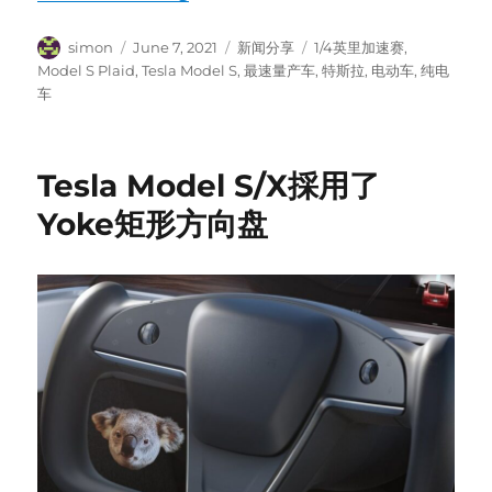
Author
Posted
Categories
Tags
simon
June 7, 2021
新闻分享
1/4英里加速赛
,
on
Model S Plaid
,
Tesla Model S
,
最速量产车
,
特斯拉
,
电动车
,
纯电
车
Tesla Model S/X採用了
Yoke矩形方向盘