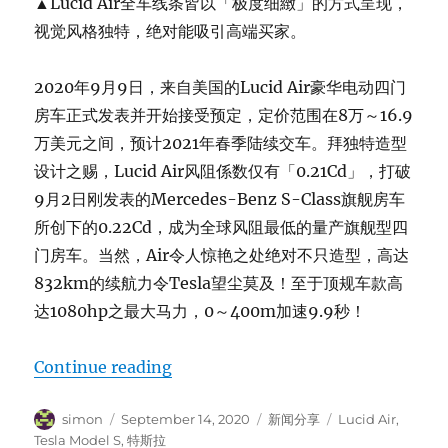
▲Lucid Air全车线条皆以「极度细緻」的方式呈现，
视觉风格独特，绝对能吸引高端买家。
2020年9月9日，来自美国的Lucid Air豪华电动四门
房车正式发表并开始接受预定，定价范围在8万～16.9
万美元之间，预计2021年春季陆续交车。拜独特造型
设计之赐，Lucid Air风阻係数仅有「0.21Cd」，打破
9月2日刚发表的Mercedes-Benz S-Class旗舰房车
所创下的0.22Cd，成为全球风阻最低的量产旗舰型四
门房车。当然，Air令人惊艳之处绝对不只造型，高达
832km的续航力令Tesla望尘莫及！至于顶规车款高
达1080hp之最大马力，0～400m加速9.9秒！
“Lucid Air纯电四门房车续航力832k
Continue reading
Author
Posted
Categories
Tags
simon
September 14, 2020
新闻分享
Lucid Air
,
on
Tesla Model S
,
特斯拉