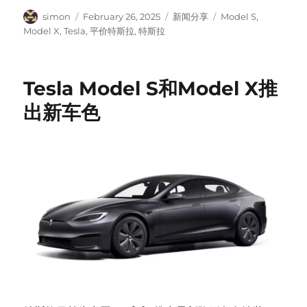
Author
Posted
Categories
Tags
simon
February 26, 2025
新闻分享
Model S
,
on
Model X
,
Tesla
,
平价特斯拉
,
特斯拉
Tesla Model S和Model X推
出新车色