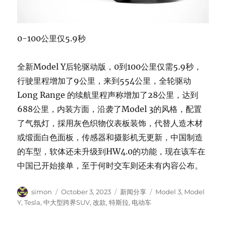
0-100公里仅5.9秒
全新Model Y后轮驱动版，0到100公里仅需5.9秒，
行驶里程增加了9公里，来到554公里，全轮驱动
Long Range 的续航里程声称增加了28公里，达到
688公里，内装方面，沿袭了Model 3的风格，配置
了气氛灯，採用灰色织物仪表板装饰，代替人造木材
或缎面白色面板，传感器和摄影机无更新，中国制造
的车型，软体还未升级到HW4.0的功能，现在该车在
中国已开始接单，至于何时交车则还未有内容公布。
Author
Posted
Categories
Tags
simon
October 3, 2023
新闻分享
Model 3
,
Model
on
Y
,
Tesla
,
中大型跨界SUV
,
改款
,
特斯拉
,
电动车