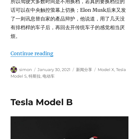
所以驾驶大多数时间是不用换档，若真的要换档位的
话可以在中央触控萤幕上切换；Elon Musk后来又发
了一则讯息替自家的產品辩护，他说道，用了几天没
有排档桿的车子后，再回去开传统车子的感觉相当厌
烦。
“Tesla Model S/X採用了Yoke矩形
Continue reading
Author
Posted
Categories
Tags
simon
January 30, 2021
新闻分享
Model X
,
Tesla
on
Model S
,
特斯拉
,
电动车
Tesla Model B