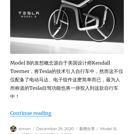
Model B的发想概念源自于美国设计师Kendall
Toerner，将Tesla的技术引入自行车中，然而这不仅
仅配备了电动马达、电子组件这麽简单而已，最为人
所称道的Tesla自驾功能也将一併投入到这款自行车
中！
“Tesla Model B”
Continue reading
Author
Posted
Categories
Tags
simon
December 29, 2020
新闻分享
Model B
,