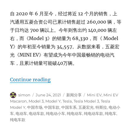
自 2020 年 6 月至今，经过将近 12 个月的销售，上
汽通用五菱合资公司已累计销售超过 260,000 辆，等
于日均达 700 辆以上。今年则售出约 140,000 辆左
右，而《Model 3》的销量为 68,330，而《 Model
Y》的年初至今销量为 34,557。从数据来看，五菱宏
光《MINI EV》有望成为今年中国最畅销的电动汽
车，且累计销量可能破40万辆。
“Mini EV”
Continue reading
Author
Posted
Categories
Tags
simon
June 24, 2021
新闻分享
Mini EV
,
Mini EV
on
Macaron
,
Model 3
,
Model Y
,
Tesla
,
Tesla Model 3
,
Tesla
Model Y
,
中国市场
,
中国车款
,
中国车系
,
五菱宏光
,
特斯拉
,
电动小
车
,
电动车
,
电动车款
,
纯电动小车
,
纯电动车
,
纯电动车款
,
纯电车
,
纯电车款