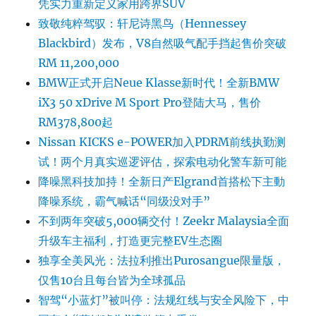
凭实力重新定义家用跨界SUV
致敬纯粹驾驭：轩尼诗黑鸟（Hennessey
Blackbird）发布，V8自然吸气配手挡起售价突破
RM 11,200,000
BMW正式开启Neue Klasse新时代！全新BMW
iX3 50 xDrive M Sport Pro登陆大马，售价
RM378,800起
Nissan KICKS e-POWER加入PDRM前线执勤测
试！两个月真实巡逻评估，探索电动化警车新可能
降噪黑科技加持！全新日产Elgrand首搭松下主動
降噪系统，霸气喊话“同级没对手”
不到两年突破5,000辆交付！Zeekr Malaysia全面
升级车主福利，打造更完整EV生态圈
独享全美风光：法拉利推出Purosangue限量版，
仅售10台且每台皆为全球孤品
智驾“小蓝灯”被叫停：法规红线与安全风险下，中