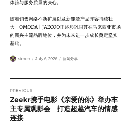
体验与服务质量的决心。
随着销售网络不断扩展以及新能源产品阵容持续壮
大，OMODA | JAECOO正逐步巩固其在马来西亚市场
的新兴主流品牌地位，并为未来进一步成长奠定坚实
基础。
Author
Posted
Categories
simon
July 6, 2026
新闻分享
on
Post
PREVIOUS
navigation
Zeekr携手电影《亲爱的你》举办车
Previous
post:
主专属观影会 打造超越汽车的情感
连接