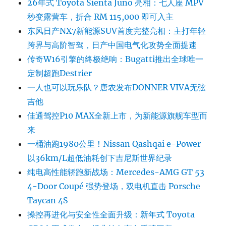
26年式 Toyota Sienta Juno 亮相：七人座 MPV
秒变露营车，折合 RM 115,000 即可入主
东风日产NX7新能源SUV首度完整亮相：主打年轻
跨界与高阶智驾，日产中国电气化攻势全面提速
传奇W16引擎的终极绝响：Bugatti推出全球唯一
定制超跑Destrier
一人也可以玩乐队？唐农发布DONNER VIVA无弦
吉他
佳通驾控P10 MAX全新上市，为新能源旗舰车型而
来
一桶油跑1980公里！Nissan Qashqai e-Power
以36km/L超低油耗创下吉尼斯世界纪录
纯电高性能轿跑新战场：Mercedes-AMG GT 53
4-Door Coupé 强势登场，双电机直击 Porsche
Taycan 4S
操控再进化与安全性全面升级：新年式 Toyota