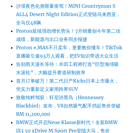
沙漠夜色化身限量座驾！MINI Countryman S
ALL4 Desert Night Edition正式登陆马来西亚，
全马仅48辆
Proton延续强劲增长势头！7月销量创今年第二佳
成绩，新能源与出口业务同步报捷
Proton e.MAS不只卖车，更要教你懂车！TikTok
直播吸引逾93万人观看，把EV知识带进大众生活
告别雨天漫长等待：丰田工程师打造“巨型海绵吸
水滚轮”，大幅提升赛道研制效率
首月订单破万！第二代日产Kicks日本上市爆火，
凭实力重新定义家用跨界SUV
致敬纯粹驾驭：轩尼诗黑鸟（Hennessey
Blackbird）发布，V8自然吸气配手挡起售价突破
RM 11,200,000
BMW正式开启Neue Klasse新时代！全新BMW
iX3 50 xDrive M Sport Pro登陆大马，售价