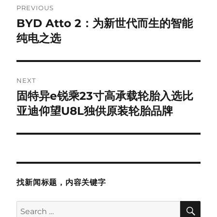
PREVIOUS
navigation
BYD Atto 2：为新世代而生的智能
Previous
post:
纯电之选
NEXT
固特异e锐乘23寸高承载轮胎入选比
Next
post:
亚迪仰望U8L独供原装轮胎品牌
找新闻标题，内容关键字
SE
Search