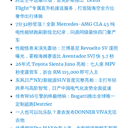
Flight”专属直升机接送服务，打造陆海空全方位
奢华出行体验
7分32秒登顶！全新 Mercedes-AMG CLA 45 纯
电性能轿跑刷新纽北纪录，问鼎同级最快四门量产
车
性能怪兽未演先轰动：兰博基尼 Revuelto SV 谍照
曝光，霍根海姆赛道比 Aventador SVJ 快 5.7 秒
26年式 Toyota Sienta Juno 亮相：七人座 MPV
秒变露营车，折合 RM 115,000 即可入主
东风日产NX7新能源SUV首度完整亮相：主打年轻
跨界与高阶智驾，日产中国电气化攻势全面提速
传奇W16引擎的终极绝响：Bugatti推出全球唯一
定制超跑Destrier
一人也可以玩乐队？唐农发布DONNER VIVA无弦
吉他
佳通驾控P10 MAX全新上市，为新能源旗舰车型而