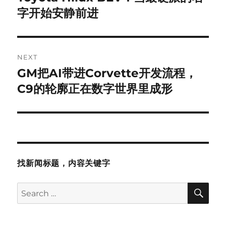
post:
字开始安静前进
NEXT
GM把AI带进Corvette开发流程，
Next
post:
C9的轮廓正在数字世界里成形
找新闻标题，内容关键字
SE
Search
for: