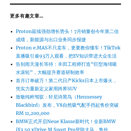
更多有趣文章…
Proton延续强劲增长势头！7月销量创今年第二佳
成绩，新能源与出口业务同步报捷
Proton e.MAS不只卖车，更要教你懂车！TikTok
直播吸引逾93万人观看，把EV知识带进大众生活
告别雨天漫长等待：丰田工程师打造“巨型海绵吸
水滚轮”，大幅提升赛道研制效率
首月订单破万！第二代日产Kicks日本上市爆火，
凭实力重新定义家用跨界SUV
致敬纯粹驾驭：轩尼诗黑鸟（Hennessey
Blackbird）发布，V8自然吸气配手挡起售价突破
RM 11,200,000
BMW正式开启Neue Klasse新时代！全新BMW
iX3 50 xDrive M Sport Pro登陆大马，售价