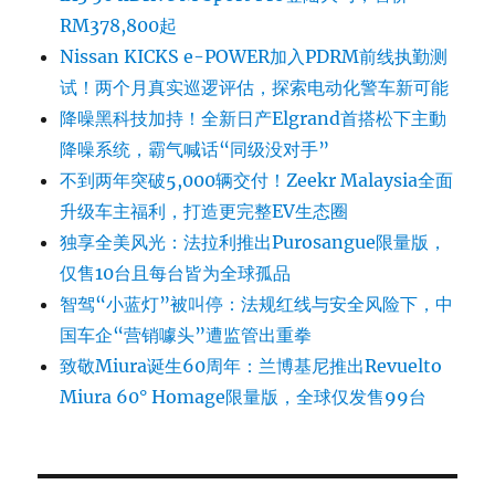
RM378,800起
Nissan KICKS e-POWER加入PDRM前线执勤测
试！两个月真实巡逻评估，探索电动化警车新可能
降噪黑科技加持！全新日产Elgrand首搭松下主動
降噪系统，霸气喊话“同级没对手”
不到两年突破5,000辆交付！Zeekr Malaysia全面
升级车主福利，打造更完整EV生态圈
独享全美风光：法拉利推出Purosangue限量版，
仅售10台且每台皆为全球孤品
智驾“小蓝灯”被叫停：法规红线与安全风险下，中
国车企“营销噱头”遭监管出重拳
致敬Miura诞生60周年：兰博基尼推出Revuelto
Miura 60° Homage限量版，全球仅发售99台