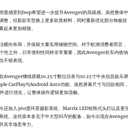
显感受到Jeep希望进一步提升Avenger的高级感。虽然整体
调整，但新款车型换上更多软质材料，同时重新优化部分饰板纹
看起来更加精致。
洁横向布局，并保留大量实用储物空间。对于欧洲消费者而言，
个性之外，日常便利性同样非常重要，因此Avenger在车内收纳
当不错表现。
Avenger继续搭载10.25寸数位仪表与10.25寸中央信息娱乐
le CarPlay与Android Auto功能。虽然屏幕尺寸与旧款相同
统软件进行优化，让整体操作逻辑更加流畅。
还加入360度环景摄影系统、Matrix LED矩阵式头灯以及更
统。这些原本多见于中大型SUV的配备，如今出现在Avenger
升其市场竞争力。