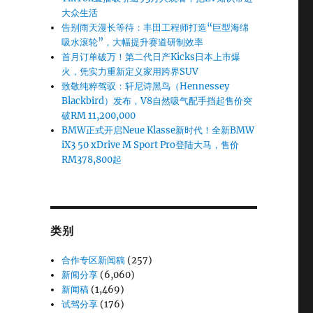
大众生活
告别雨天漫长等待：丰田工程师打造“巨型海绵
吸水滚轮”，大幅提升赛道研制效率
首月订单破万！第二代日产Kicks日本上市爆
火，凭实力重新定义家用跨界SUV
致敬纯粹驾驭：轩尼诗黑鸟（Hennessey
Blackbird）发布，V8自然吸气配手挡起售价突
破RM 11,200,000
BMW正式开启Neue Klasse新时代！全新BMW
iX3 50 xDrive M Sport Pro登陆大马，售价
RM378,800起
类别
合作专区新闻稿
(257)
新闻分享
(6,060)
新闻稿
(1,469)
试驾分享
(176)