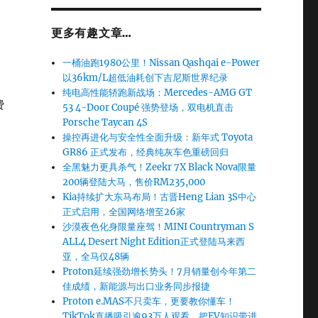
更多有趣文章…
一桶油跑1980公里！Nissan Qashqai e-Power
以36km/L超低油耗创下吉尼斯世界纪录
纯电高性能轿跑新战场：Mercedes-AMG GT
费
53 4-Door Coupé 强势登场，双电机直击
Porsche Taycan 4S
操控再进化与安全性全面升级：新年式 Toyota
GR86 正式发布，经典纯灰车色重磅回归
全黑魅力更具杀气！Zeekr 7X Black Nova限量
200辆登陆大马，售价RM235,000
Kia持续扩大东马布局！古晋Heng Lian 3S中心
正式启用，全国网络增至26家
沙漠夜色化身限量座驾！MINI Countryman S
ALL4 Desert Night Edition正式登陆马来西
亚，全马仅48辆
Proton延续强劲增长势头！7月销量创今年第二
佳成绩，新能源与出口业务同步报捷
Proton e.MAS不只卖车，更要教你懂车！
TikTok直播吸引逾93万人观看，把EV知识带进