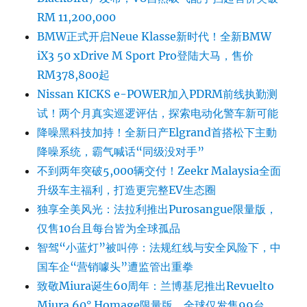
RM 11,200,000
BMW正式开启Neue Klasse新时代！全新BMW
iX3 50 xDrive M Sport Pro登陆大马，售价
RM378,800起
Nissan KICKS e-POWER加入PDRM前线执勤测
试！两个月真实巡逻评估，探索电动化警车新可能
降噪黑科技加持！全新日产Elgrand首搭松下主動
降噪系统，霸气喊话“同级没对手”
不到两年突破5,000辆交付！Zeekr Malaysia全面
升级车主福利，打造更完整EV生态圈
独享全美风光：法拉利推出Purosangue限量版，
仅售10台且每台皆为全球孤品
智驾“小蓝灯”被叫停：法规红线与安全风险下，中
国车企“营销噱头”遭监管出重拳
致敬Miura诞生60周年：兰博基尼推出Revuelto
Miura 60° Homage限量版，全球仅发售99台