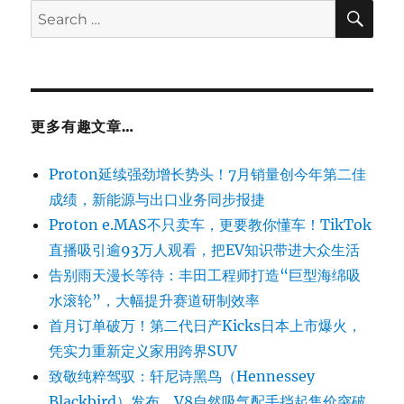
SE
Search
for:
更多有趣文章…
Proton延续强劲增长势头！7月销量创今年第二佳
成绩，新能源与出口业务同步报捷
Proton e.MAS不只卖车，更要教你懂车！TikTok
直播吸引逾93万人观看，把EV知识带进大众生活
告别雨天漫长等待：丰田工程师打造“巨型海绵吸
水滚轮”，大幅提升赛道研制效率
首月订单破万！第二代日产Kicks日本上市爆火，
凭实力重新定义家用跨界SUV
致敬纯粹驾驭：轩尼诗黑鸟（Hennessey
Blackbird）发布，V8自然吸气配手挡起售价突破